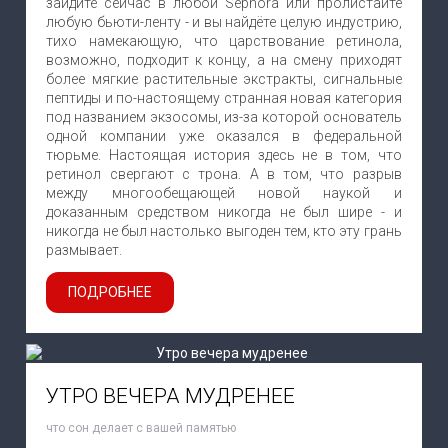
зайдите сейчас в любой Sephora или пролистайте
любую бьюти-ленту - и вы найдёте целую индустрию,
тихо намекающую, что царствование ретинола,
возможно, подходит к концу, а на смену приходят
более мягкие растительные экстракты, сигнальные
пептиды и по-настоящему странная новая категория
под названием экзосомы, из-за которой основатель
одной компании уже оказался в федеральной
тюрьме. Настоящая история здесь не в том, что
ретинол свергают с трона. А в том, что разрыв
между многообещающей новой наукой и
доказанным средством никогда не был шире - и
никогда не был настолько выгоден тем, кто эту грань
размывает.
ПОДРОБНЕЕ
УТРО ВЕЧЕРА МУДРЕНЕЕ
что сон делает с вашей памятью