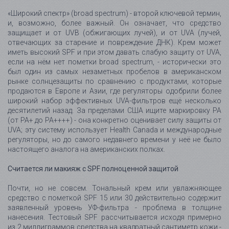
«Широкий спектр» (broad spectrum) - второй ключевой термин,
и, возможно, более важный. Он означает, что средство
защищает и от UVB (обжигающих лучей), и от UVA (лучей,
отвечающих за старение и повреждение ДНК). Крем может
иметь высокий SPF и при этом давать слабую защиту от UVA,
если на нём нет пометки broad spectrum, - исторически это
был один из самых незаметных пробелов в американском
рынке солнцезащиты по сравнению с продуктами, которые
продаются в Европе и Азии, где регуляторы одобрили более
широкий набор эффективных UVA-фильтров ещё несколько
десятилетий назад. За пределами США ищите маркировку PA
(от PA+ до PA++++) - она конкретно оценивает силу защиты от
UVA; эту систему использует Health Canada и международные
регуляторы, но до самого недавнего времени у неё не было
настоящего аналога на американских полках.
Считается ли макияж с SPF полноценной защитой
Почти, но не совсем. Тональный крем или увлажняющее
средство с пометкой SPF 15 или 30 действительно содержит
заявленный уровень УФ-фильтра - проблема в толщине
нанесения. Тестовый SPF рассчитывается исходя примерно
из 2 миллиграммов средства на квадратный сантиметр кожи -