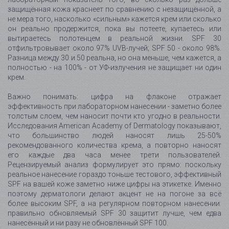
защищённая кожа краснеет по сравнению с незащищённой, а
не мера того, насколько «сильным» кажется крем или сколько
он реально продержится, пока вы потеете, купаетесь или
вытираетесь полотенцем в реальной жизни. SPF 30
отфильтровывает около 97% UVB-лучей; SPF 50 - около 98%.
Разница между 30 и 50 реальна, но она меньше, чем кажется, а
полностью - на 100% - от УФ-излучения не защищает ни один
крем.
Важно понимать: цифра на флаконе отражает
эффективность при лабораторном нанесении - заметно более
толстым слоем, чем наносит почти кто угодно в реальности.
Исследования American Academy of Dermatology показывают,
что большинство людей наносят лишь 25-50%
рекомендованного количества крема, а повторно наносят
его каждые два часа менее трети пользователей.
Рецензируемый анализ формулирует это прямо: поскольку
реальное нанесение гораздо тоньше тестового, эффективный
SPF на вашей коже заметно ниже цифры на этикетке. Именно
поэтому дерматологи делают акцент не на погоне за всё
более высоким SPF, а на регулярном повторном нанесении:
правильно обновляемый SPF 30 защитит лучше, чем едва
нанесённый и ни разу не обновлённый SPF 100.