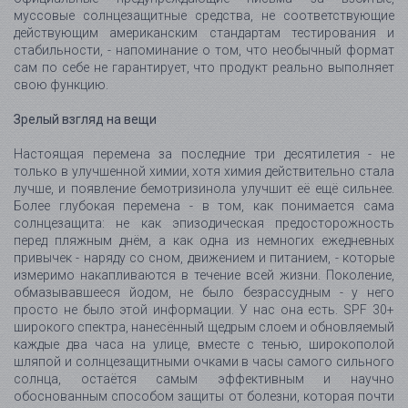
муссовые солнцезащитные средства, не соответствующие
действующим американским стандартам тестирования и
стабильности, - напоминание о том, что необычный формат
сам по себе не гарантирует, что продукт реально выполняет
свою функцию.
Зрелый взгляд на вещи
Настоящая перемена за последние три десятилетия - не
только в улучшенной химии, хотя химия действительно стала
лучше, и появление бемотризинола улучшит её ещё сильнее.
Более глубокая перемена - в том, как понимается сама
солнцезащита: не как эпизодическая предосторожность
перед пляжным днём, а как одна из немногих ежедневных
привычек - наряду со сном, движением и питанием, - которые
измеримо накапливаются в течение всей жизни. Поколение,
обмазывавшееся йодом, не было безрассудным - у него
просто не было этой информации. У нас она есть. SPF 30+
широкого спектра, нанесённый щедрым слоем и обновляемый
каждые два часа на улице, вместе с тенью, широкополой
шляпой и солнцезащитными очками в часы самого сильного
солнца, остаётся самым эффективным и научно
обоснованным способом защиты от болезни, которая почти