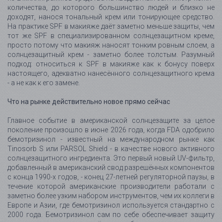
количества, до которого большинство людей и близко не
доходят, нанося тональный крем или тонирующее средство.
На практике SPF в макияже даёт заметно меньше защиты, чем
тот же SPF в специализированном солнцезащитном креме,
просто потому что макияж наносят тонким ровным слоем, а
солнцезащитный крем - заметно более толстым. Разумный
подход: относиться к SPF в макияже как к бонусу поверх
настоящего, адекватно нанесённого солнцезащитного крема
- а не как к его замене.
Что на рынке действительно новое прямо сейчас
Главное событие в американской солнцезащите за целое
поколение произошло в июне 2026 года, когда FDA одобрило
бемотризинол - известный на международном рынке как
Tinosorb S или PARSOL Shield - в качестве нового активного
солнцезащитного ингредиента. Это первый новый UV-фильтр,
добавленный в американский свод разрешённых компонентов
с конца 1990-х годов, - конец 27-летней регуляторной паузы, в
течение которой американские производители работали с
заметно более узким набором инструментов, чем их коллеги в
Европе и Азии, где бемотризинол используется стандартно с
2000 года. Бемотризинол сам по себе обеспечивает защиту