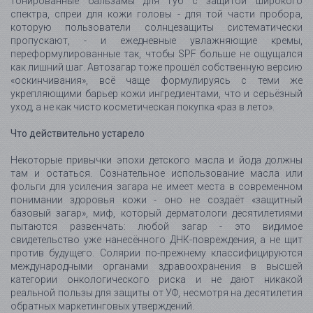
тонированные бальзамы для губ с защитой широкого
спектра, спреи для кожи головы - для той части пробора,
которую пользователи солнцезащиты систематически
пропускают, - и ежедневные увлажняющие кремы,
переформулированные так, чтобы SPF больше не ощущался
как лишний шаг. Автозагар тоже прошёл собственную версию
«оскинчивания», всё чаще формулируясь с теми же
укрепляющими барьер кожи ингредиентами, что и серьёзный
уход, а не как чисто косметическая покупка «раз в лето».
Что действительно устарело
Некоторые привычки эпохи детского масла и йода должны
там и остаться. Сознательное использование масла или
фольги для усиления загара не имеет места в современном
понимании здоровья кожи - оно не создаёт «защитный
базовый загар», миф, который дерматологи десятилетиями
пытаются развенчать: любой загар - это видимое
свидетельство уже нанесённого ДНК-повреждения, а не щит
против будущего. Солярии по-прежнему классифицируются
международными органами здравоохранения в высшей
категории онкологического риска и не дают никакой
реальной пользы для защиты от УФ, несмотря на десятилетия
обратных маркетинговых утверждений.