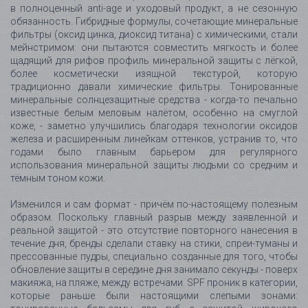
в полноценный anti-age и уходовый продукт, а не сезонную
обязанность. Гибридные формулы, сочетающие минеральные
фильтры (оксид цинка, диоксид титана) с химическими, стали
мейнстримом: они пытаются совместить мягкость и более
щадящий для рифов профиль минеральной защиты с лёгкой,
более косметически изящной текстурой, которую
традиционно давали химические фильтры. Тонированные
минеральные солнцезащитные средства - когда-то печально
известные белым меловым налётом, особенно на смуглой
коже, - заметно улучшились благодаря технологии оксидов
железа и расширенным линейкам оттенков, устранив то, что
годами было главным барьером для регулярного
использования минеральной защиты людьми со средним и
тёмным тоном кожи.
Изменился и сам формат - причём по-настоящему полезным
образом. Поскольку главный разрыв между заявленной и
реальной защитой - это отсутствие повторного нанесения в
течение дня, бренды сделали ставку на стики, спреи-туманы и
прессованные пудры, специально созданные для того, чтобы
обновление защиты в середине дня занимало секунды - поверх
макияжа, на пляже, между встречами. SPF проник в категории,
которые раньше были настоящими слепыми зонами: