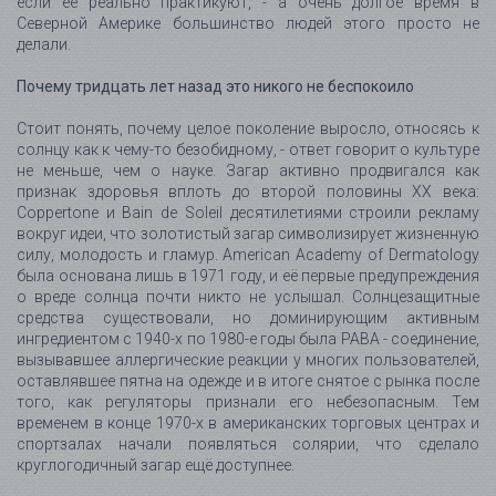
если её реально практикуют, - а очень долгое время в
Северной Америке большинство людей этого просто не
делали.
Почему тридцать лет назад это никого не беспокоило
Стоит понять, почему целое поколение выросло, относясь к
солнцу как к чему-то безобидному, - ответ говорит о культуре
не меньше, чем о науке. Загар активно продвигался как
признак здоровья вплоть до второй половины XX века:
Coppertone и Bain de Soleil десятилетиями строили рекламу
вокруг идеи, что золотистый загар символизирует жизненную
силу, молодость и гламур. American Academy of Dermatology
была основана лишь в 1971 году, и её первые предупреждения
о вреде солнца почти никто не услышал. Солнцезащитные
средства существовали, но доминирующим активным
ингредиентом с 1940-х по 1980-е годы была PABA - соединение,
вызывавшее аллергические реакции у многих пользователей,
оставлявшее пятна на одежде и в итоге снятое с рынка после
того, как регуляторы признали его небезопасным. Тем
временем в конце 1970-х в американских торговых центрах и
спортзалах начали появляться солярии, что сделало
круглогодичный загар ещё доступнее.