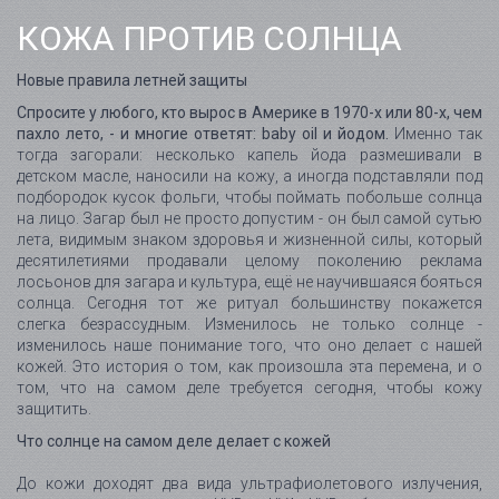
КОЖА ПРОТИВ СОЛНЦА
Новые правила летней защиты
Спросите у любого, кто вырос в Америке в 1970-х или 80-х, чем
пахло лето, - и многие ответят: baby oil и йодом.
Именно так
тогда загорали: несколько капель йода размешивали в
детском масле, наносили на кожу, а иногда подставляли под
подбородок кусок фольги, чтобы поймать побольше солнца
на лицо. Загар был не просто допустим - он был самой сутью
лета, видимым знаком здоровья и жизненной силы, который
десятилетиями продавали целому поколению реклама
лосьонов для загара и культура, ещё не научившаяся бояться
солнца. Сегодня тот же ритуал большинству покажется
слегка безрассудным. Изменилось не только солнце -
изменилось наше понимание того, что оно делает с нашей
кожей. Это история о том, как произошла эта перемена, и о
том, что на самом деле требуется сегодня, чтобы кожу
защитить.
Что солнце на самом деле делает с кожей
До кожи доходят два вида ультрафиолетового излучения,