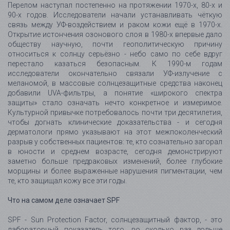
Перелом наступал постепенно на протяжении 1970-х, 80-х и
90-х годов. Исследователи начали устанавливать чёткую
связь между УФ-воздействием и раком кожи ещё в 1970-х.
Открытие истончения озонового слоя в 1980-х впервые дало
обществу научную, почти геополитическую причину
относиться к солнцу серьёзно - небо само по себе вдруг
перестало казаться безопасным. К 1990-м годам
исследователи окончательно связали УФ-излучение с
меланомой, в массовые солнцезащитные средства наконец
добавили UVA-фильтры, а понятие «широкого спектра
защиты» стало означать нечто конкретное и измеримое.
Культурной привычке потребовалось почти три десятилетия,
чтобы догнать клинические доказательства - и сегодня
дерматологи прямо указывают на этот межпоколенческий
разрыв у собственных пациентов: те, кто сознательно загорал
в юности и среднем возрасте, сегодня демонстрируют
заметно больше предраковых изменений, более глубокие
морщины и более выраженные нарушения пигментации, чем
те, кто защищал кожу все эти годы.
Что на самом деле означает SPF
SPF - Sun Protection Factor, солнцезащитный фактор, - это
лабораторный показатель того, во сколько раз дольше