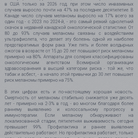
в США только за 2026 год, при этом число инвазивных
случаев выросло почти на 47% за последнее десятилетие. В
Канаде число случаев меланомы выросло на 17% всего за
один год - с 2023 по 2024-й, - это самый резкий однолетний
скачок в недавней канадской онкологической статистике. От
80 до 93% случаев меланомы связаны с воздействием
ультрафиолета, что делает эту болезнь одной из наиболее
предотвратимых форм рака. Уже пять и более волдырных
ожогов в возрасте от 15 до 20 лет повышают риск меланомы
примерно на 80%. Аппараты для солярия классифицированы
онкологическим агентством Всемирной организации
здравоохранения в высшей категории риска - той же, что
табак и асбест, - а начало этой привычки до 30 лет повышает
риск меланомы примерно на 75%.
В этих цифрах есть и по-настоящему хорошая новость.
Смертность от меланомы стабильно снижается уже десять
лет - примерно на 2-3% в год, - во многом благодаря более
раннему выявлению и колоссальному прогрессу в
иммунотерапии. Если меланому обнаруживают на
локализованной стадии, пятилетняя выживаемость сегодня
превышает 99%. Профилактика и раннее выявление
действительно работают. Но профилактика работает, только