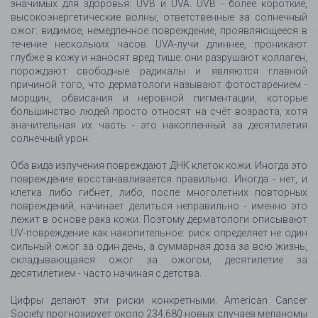
значимых для здоровья: UVB и UVA. UVB - более короткие,
высокоэнергетические волны, ответственные за солнечный
ожог: видимое, немедленное повреждение, проявляющееся в
течение нескольких часов. UVA-лучи длиннее, проникают
глубже в кожу и наносят вред тише: они разрушают коллаген,
порождают свободные радикалы и являются главной
причиной того, что дерматологи называют фотостарением -
морщин, обвисания и неровной пигментации, которые
большинство людей просто относят на счёт возраста, хотя
значительная их часть - это накопленный за десятилетия
солнечный урон.
Оба вида излучения повреждают ДНК клеток кожи. Иногда это
повреждение восстанавливается правильно. Иногда - нет, и
клетка либо гибнет, либо, после многолетних повторных
повреждений, начинает делиться неправильно - именно это
лежит в основе рака кожи. Поэтому дерматологи описывают
UV-повреждение как накопительное: риск определяет не один
сильный ожог за один день, а суммарная доза за всю жизнь,
складывающаяся ожог за ожогом, десятилетие за
десятилетием - часто начиная с детства.
Цифры делают эти риски конкретными. American Cancer
Society прогнозирует около 234,680 новых случаев меланомы