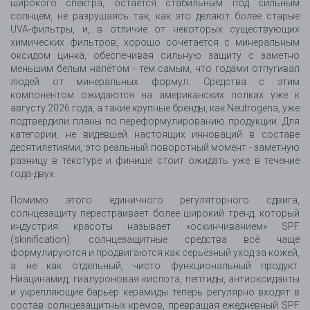
широкого спектра, остаётся стабильным под сильным
солнцем, не разрушаясь так, как это делают более старые
UVA-фильтры, и, в отличие от некоторых существующих
химических фильтров, хорошо сочетается с минеральным
оксидом цинка, обеспечивая сильную защиту с заметно
меньшим белым налётом - тем самым, что годами отпугивал
людей от минеральных формул. Средства с этим
компонентом ожидаются на американских полках уже к
августу 2026 года, а такие крупные бренды, как Neutrogena, уже
подтвердили планы по переформулированию продукции. Для
категории, не видевшей настоящих инноваций в составе
десятилетиями, это реальный поворотный момент - заметную
разницу в текстуре и финише стоит ожидать уже в течение
года-двух.
Помимо этого единичного регуляторного сдвига,
солнцезащиту перестраивает более широкий тренд, который
индустрия красоты называет «оскинчиванием» SPF
(skinification): солнцезащитные средства всё чаще
формулируются и продвигаются как серьёзный уход за кожей,
а не как отдельный, чисто функциональный продукт.
Ниацинамид, гиалуроновая кислота, пептиды, антиоксиданты
и укрепляющие барьер керамиды теперь регулярно входят в
состав солнцезащитных кремов, превращая ежедневный SPF