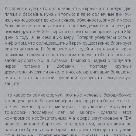
Устарела и идея, что солнцезащитный крем - это продукт для
пляжа и бассейна, нужный только в явно солнечные дни. УФ-
излучение доходит до кожи сквозь облачность, зимой и через
большинство оконных стёкол, поэтому дерматологи сегодня
рекомендуют SPF 30+ широкого спектра как привычку на 365
дней в году, а не сезонную меру. Потерял убедительность и
миф о том, что солнцезащитный крем существенно блокирует
синтез витамина D: большинство людей и так наносят крем
слишком тонким и непостоянным слоем, чтобы полностью
заблокировать УФ, а витамин D можно надёжно получать
через питание и добавки - поэтому крупные
дерматологические и онкологические организации больше не
считают это законной причиной пропускать ежедневную
защиту.
Что касается самих формул: плотные, меловые, безошибочно
«солнцезащитно-белые» минеральные средства больше не то,
с чем нужно просто мириться, - улучшения текстуры и
тонировки последних лет во многом сделали этот
компромисс необязательным. А в сфере регулирования FDA
начало активно бороться с форматами, выходящими за
рамки одобренных категорий: несколько брендов получили
официальные предупреждающие письма за взбитые,