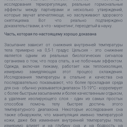
исследования терморегуляции, реальные гормональные
эффекты между партнёрами и несколько утверждений,
которые звучат впечатляюще, но заслуживают здорового
скептицизма. Вот что реально подтверждено
доказательствами, а что - маркетинг, переодетый в науку.
Часть, которая по-настоящему хорошо доказана
Засыпание зависит от снижения внутренней температуры
тела примерно на 0,5-1 градус Цельсия - это снижение
является одним из реальных биологических сигналов
организма о том, что пора спать, а не побочным эффектом.
Одежда, включая пижаму, работает как теплоизоляция,
измеримо замедляющая этот процесс охлаждения.
Исследования температуры в спальне и качества сна
последовательно показывают, что более прохладная среда
для сна - обычно указывается диапазон 15-19°C - коррелирует
с более быстрым засыпанием и более качественным отдыхом,
а удаление изолирующего слоя - один из самых простых
способов помочь телу быстрее достичь этого
температурного диапазона. Некоторые исследования сна
также обнаружили, что манипуляция именно температурой
кожи, даже без изменения внутренней температуры тела,
измеримо влияет и на глубину сна, и на бодрость на