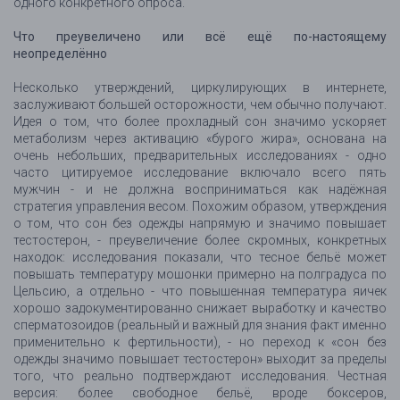
одного конкретного опроса.
Что преувеличено или всё ещё по-настоящему
неопределённо
Несколько утверждений, циркулирующих в интернете,
заслуживают большей осторожности, чем обычно получают.
Идея о том, что более прохладный сон значимо ускоряет
метаболизм через активацию «бурого жира», основана на
очень небольших, предварительных исследованиях - одно
часто цитируемое исследование включало всего пять
мужчин - и не должна восприниматься как надёжная
стратегия управления весом. Похожим образом, утверждения
о том, что сон без одежды напрямую и значимо повышает
тестостерон, - преувеличение более скромных, конкретных
находок: исследования показали, что тесное бельё может
повышать температуру мошонки примерно на полградуса по
Цельсию, а отдельно - что повышенная температура яичек
хорошо задокументированно снижает выработку и качество
сперматозоидов (реальный и важный для знания факт именно
применительно к фертильности), - но переход к «сон без
одежды значимо повышает тестостерон» выходит за пределы
того, что реально подтверждают исследования. Честная
версия: более свободное бельё, вроде боксеров,