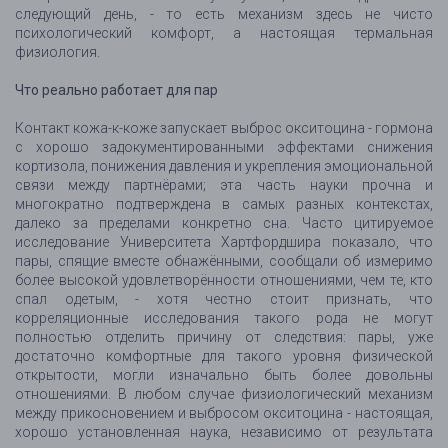
следующий день, - то есть механизм здесь не чисто
психологический комфорт, а настоящая термальная
физиология.
Что реально работает для пар
Контакт кожа-к-коже запускает выброс окситоцина - гормона
с хорошо задокументированными эффектами снижения
кортизола, понижения давления и укрепления эмоциональной
связи между партнёрами; эта часть науки прочна и
многократно подтверждена в самых разных контекстах,
далеко за пределами конкретно сна. Часто цитируемое
исследование Университета Хартфордшира показало, что
пары, спящие вместе обнажёнными, сообщали об измеримо
более высокой удовлетворённости отношениями, чем те, кто
спал одетым, - хотя честно стоит признать, что
корреляционные исследования такого рода не могут
полностью отделить причину от следствия: пары, уже
достаточно комфортные для такого уровня физической
открытости, могли изначально быть более довольны
отношениями. В любом случае физиологический механизм
между прикосновением и выбросом окситоцина - настоящая,
хорошо установленная наука, независимо от результата