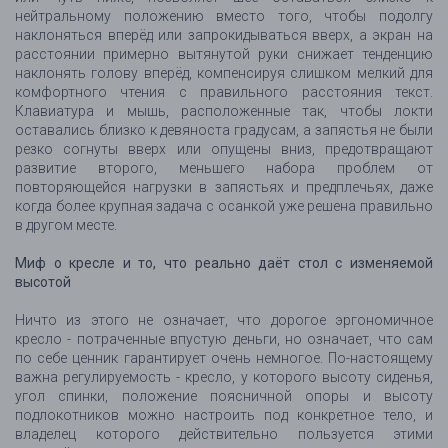
нейтральному положению вместо того, чтобы подолгу
наклоняться вперёд или запрокидываться вверх, а экран на
расстоянии примерно вытянутой руки снижает тенденцию
наклонять голову вперёд, компенсируя слишком мелкий для
комфортного чтения с правильного расстояния текст.
Клавиатура и мышь, расположенные так, чтобы локти
оставались близко к девяноста градусам, а запястья не были
резко согнуты вверх или опущены вниз, предотвращают
развитие второго, меньшего набора проблем от
повторяющейся нагрузки в запястьях и предплечьях, даже
когда более крупная задача с осанкой уже решена правильно
в другом месте.
Миф о кресле и то, что реально даёт стол с изменяемой
высотой
Ничто из этого не означает, что дорогое эргономичное
кресло - потраченные впустую деньги, но означает, что сам
по себе ценник гарантирует очень немногое. По-настоящему
важна регулируемость - кресло, у которого высоту сиденья,
угол спинки, положение поясничной опоры и высоту
подлокотников можно настроить под конкретное тело, и
владелец которого действительно пользуется этими