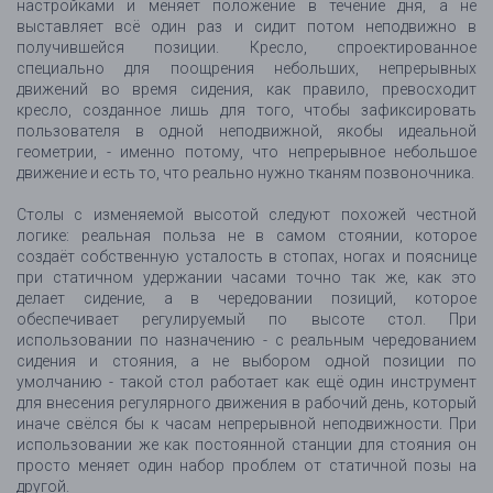
настройками и меняет положение в течение дня, а не
выставляет всё один раз и сидит потом неподвижно в
получившейся позиции. Кресло, спроектированное
специально для поощрения небольших, непрерывных
движений во время сидения, как правило, превосходит
кресло, созданное лишь для того, чтобы зафиксировать
пользователя в одной неподвижной, якобы идеальной
геометрии, - именно потому, что непрерывное небольшое
движение и есть то, что реально нужно тканям позвоночника.
Столы с изменяемой высотой следуют похожей честной
логике: реальная польза не в самом стоянии, которое
создаёт собственную усталость в стопах, ногах и пояснице
при статичном удержании часами точно так же, как это
делает сидение, а в чередовании позиций, которое
обеспечивает регулируемый по высоте стол. При
использовании по назначению - с реальным чередованием
сидения и стояния, а не выбором одной позиции по
умолчанию - такой стол работает как ещё один инструмент
для внесения регулярного движения в рабочий день, который
иначе свёлся бы к часам непрерывной неподвижности. При
использовании же как постоянной станции для стояния он
просто меняет один набор проблем от статичной позы на
другой.