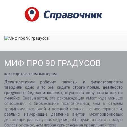
МИФ ПРО 90 ГРАДУСОВ
как сидеть за компьютером
Десятилетиями рабочие плакаты и физиотерапевты
твердили одно и то же: сидите строго прямо, девяносто
градусов в бёдрах и коленях, ступни на полу, спина как по
линейке.
Оказывается, эта рекомендация имеет куда меньше
отношения к биомеханике позвоночника, чем к старым
традициям школьной и военной осанки, - а исследователи,
реально измерившие давление внутри межпозвонковых
дисков при разных углах сидения, обнаружили нечто гораздо
более полезное, чем любая единственная правильная поза.