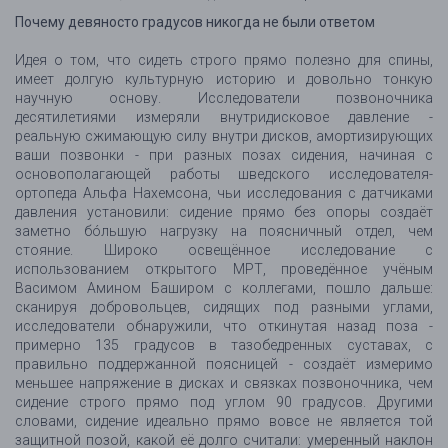
Почему девяносто градусов никогда не были ответом
Идея о том, что сидеть строго прямо полезно для спины,
имеет долгую культурную историю и довольно тонкую
научную основу. Исследователи позвоночника
десятилетиями измеряли внутридисковое давление -
реальную сжимающую силу внутри дисков, амортизирующих
ваши позвонки - при разных позах сидения, начиная с
основополагающей работы шведского исследователя-
ортопеда Альфа Нахемсона, чьи исследования с датчиками
давления установили: сидение прямо без опоры создаёт
заметно бóльшую нагрузку на поясничный отдел, чем
стояние. Широко освещённое исследование с
использованием открытого МРТ, проведённое учёным
Васимом Амином Баширом с коллегами, пошло дальше:
сканируя добровольцев, сидящих под разными углами,
исследователи обнаружили, что откинутая назад поза -
примерно 135 градусов в тазобедренных суставах, с
правильно поддержанной поясницей - создаёт измеримо
меньшее напряжение в дисках и связках позвоночника, чем
сидение строго прямо под углом 90 градусов. Другими
словами, сидение идеально прямо вовсе не является той
защитной позой, какой её долго считали: умеренный наклон