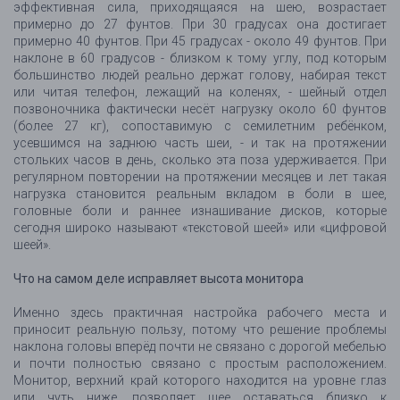
эффективная сила, приходящаяся на шею, возрастает
примерно до 27 фунтов. При 30 градусах она достигает
примерно 40 фунтов. При 45 градусах - около 49 фунтов. При
наклоне в 60 градусов - близком к тому углу, под которым
большинство людей реально держат голову, набирая текст
или читая телефон, лежащий на коленях, - шейный отдел
позвоночника фактически несёт нагрузку около 60 фунтов
(более 27 кг), сопоставимую с семилетним ребёнком,
усевшимся на заднюю часть шеи, - и так на протяжении
стольких часов в день, сколько эта поза удерживается. При
регулярном повторении на протяжении месяцев и лет такая
нагрузка становится реальным вкладом в боли в шее,
головные боли и раннее изнашивание дисков, которые
сегодня широко называют «текстовой шеей» или «цифровой
шеей».
Что на самом деле исправляет высота монитора
Именно здесь практичная настройка рабочего места и
приносит реальную пользу, потому что решение проблемы
наклона головы вперёд почти не связано с дорогой мебелью
и почти полностью связано с простым расположением.
Монитор, верхний край которого находится на уровне глаз
или чуть ниже, позволяет шее оставаться близко к