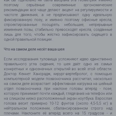
как бы тщательно ни была выбрана эта геометрия. Именно
поэтому серьёзные современные эргономические
рекомендации всё чаще делают акцент на регулируемости и
частоте движения, а не предписывают одну идеальную
фиксированную позу, и именно поэтому офисные кресла,
спроектированные поощрять небольшие, непрерывные
изменения позы, стабильно превосходят кресла, созданные
лишь для того, чтобы жёстко зафиксировать сидящего в
одной правильной позиции.
Что на самом деле несёт ваша шея
Если исследования туловища усложняют идею единственно
правильного угла сидения, то шея даёт одно из самых
конкретных и однозначных открытий во всей этой области.
Доктор Кеннет Хансрадж, хирург-вертебролог, с помощью
компьютерной модели позвоночника рассчитал, насколько
на самом деле возрастает эффективная нагрузка на шейный
отдел позвоночника при наклоне головы вперёд - позе,
которую принимает почти каждый, глядя вниз на телефон или
на слишком низко расположенный экран ноутбука. Взрослая
голова весит примерно 10-12 фунтов (около 4,5-5,5 кг) в
нейтральном положении, сбалансированном строго над
плечами. Наклоните её вперёд всего на 15 градусов - и