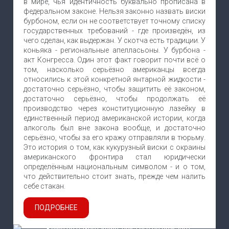
в мире, чья идентичность буквально прописана в
федеральном законе. Нельзя законно назвать виски
бурбоном, если он не соответствует точному списку
государственных требований - где произведён, из
чего сделан, как выдержан. У скотча есть традиции. У
коньяка - региональные апелласьоны. У бурбона -
акт Конгресса. Один этот факт говорит почти всё о
том, насколько серьёзно американцы всегда
относились к этой конкретной янтарной жидкости -
достаточно серьёзно, чтобы защитить её законом,
достаточно серьёзно, чтобы продолжать её
производство через конституционную лазейку в
единственный период американской истории, когда
алкоголь был вне закона вообще, и достаточно
серьёзно, чтобы за его кражу отправляли в тюрьму.
Это история о том, как кукурузный виски с окраины
американского фронтира стал юридически
определённым национальным символом - и о том,
что действительно стоит знать, прежде чем налить
себе стакан.
ПОДРОБНЕЕ