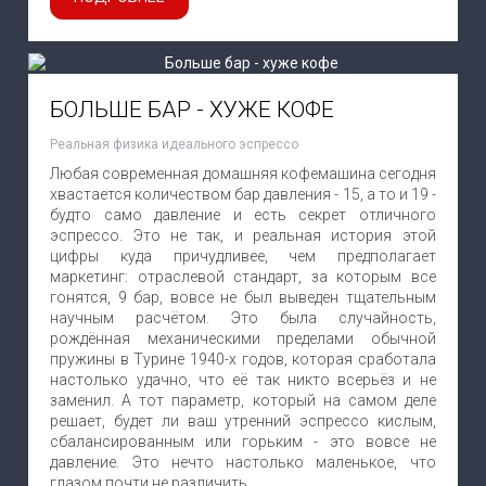
БОЛЬШЕ БАР - ХУЖЕ КОФЕ
Реальная физика идеального эспрессо
Любая современная домашняя кофемашина сегодня
хвастается количеством бар давления - 15, а то и 19 -
будто само давление и есть секрет отличного
эспрессо. Это не так, и реальная история этой
цифры куда причудливее, чем предполагает
маркетинг: отраслевой стандарт, за которым все
гонятся, 9 бар, вовсе не был выведен тщательным
научным расчётом. Это была случайность,
рождённая механическими пределами обычной
пружины в Турине 1940-х годов, которая сработала
настолько удачно, что её так никто всерьёз и не
заменил. А тот параметр, который на самом деле
решает, будет ли ваш утренний эспрессо кислым,
сбалансированным или горьким - это вовсе не
давление. Это нечто настолько маленькое, что
глазом почти не различить.