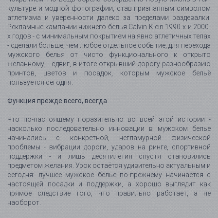
культуре и модной фотографии, став признанным символом
атлетизма и уверенности далеко за пределами раздевалки.
Рекламные кампании нижнего белья Calvin Klein 1990-х и 2000-
х годов - с минимальным покрытием на явно атлетичных телах
- сделали больше, чем любое отдельное событие, для перехода
мужского белья от чисто функционального к открыто
желанному, - сдвиг, в итоге открывший дорогу разнообразию
принтов, цветов и посадок, которым мужское бельё
пользуется сегодня.
Функция прежде всего, всегда
Что по-настоящему поразительно во всей этой истории -
насколько последовательно инновации в мужском белье
начинались с конкретной, негламурной физической
проблемы - вибрации дороги, ударов на ринге, спортивной
поддержки - и лишь десятилетия спустя становились
предметом желания. Урок остаётся удивительно актуальным и
сегодня: лучшее мужское бельё по-прежнему начинается с
настоящей посадки и поддержки, а хорошо выглядит как
прямое следствие того, что правильно работает, а не
наоборот.