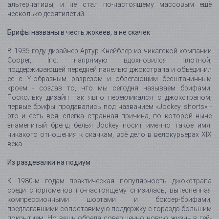
альтернативы, и не стал по-настоящему массовым ещё
несколько десятилетий.
Брифы названы в честь жокеев, а не скачек
В 1935 году дизайнер Артур Кнейблер из чикагской компании
Cooper, Inc. напрямую вдохновился плотной,
поддерживающей передней панелью джокстрапа и объединил
её с Y-образным разрезом и облегающим бесштанинным
кроем - создав то, что мы сегодня называем брифами.
Поскольку дизайн так явно перекликался с джокстрапом,
первые брифы продавались под названием «Jockey shorts» -
это и есть вся, слегка странная причина, по которой ныне
знаменитый бренд белья Jockey носит именно такое имя:
никакого отношения к скачкам, всё дело в велокурьерах XIX
века.
Из раздевалки на подиум
К 1980-м годам практическая популярность джокстрапа
среди спортсменов по-настоящему снизилась, вытесненная
компрессионными шортами и боксер-брифами,
предлагавшими сопоставимую поддержку с гораздо большим
покрытием. Но вещь обрела совершенно новую жизнь в гей-