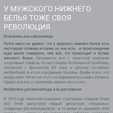
У МУЖСКОГО НИЖНЕГО
БЕЛЬЯ ТОЖЕ СВОЯ
РЕВОЛЮЦИЯ
И началась она с велосипеда
Почти никто не думает, что у мужского нижнего белья есть
настоящая сложная история, но она есть - и происхождение
куда менее гламурное, чем всё, что происходит в бутике
женского белья.
Начинается всё с чикагской компании
спортивных товаров, по-настоящему болезненной проблемы,
связанной с брусчаткой XIX века, и цепочки случайных
изобретений, в итоге породивших боксеры, брифы и всё, что
между ними. Ничего из этого не задумывалось ради соблазна.
Однако всё это, со временем, именно им и стало.
Изобретено для велосипеда, а не для спальни
В 1874 году чикагская компания спортивных товаров Sharp
and Smith выпустила первый джокстрап, специально
созданный для велокурьеров - в то время их называли «bike