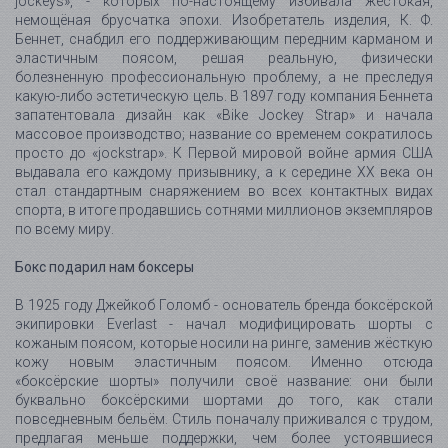
jockeys», - которых по-настоящему избивала жестокая,
немощёная брусчатка эпохи. Изобретатель изделия, К. Ф.
Беннет, снабдил его поддерживающим передним карманом и
эластичным поясом, решая реальную, физически
болезненную профессиональную проблему, а не преследуя
какую-либо эстетическую цель. В 1897 году компания Беннета
запатентовала дизайн как «Bike Jockey Strap» и начала
массовое производство; название со временем сократилось
просто до «jockstrap». К Первой мировой войне армия США
выдавала его каждому призывнику, а к середине XX века он
стал стандартным снаряжением во всех контактных видах
спорта, в итоге продавшись сотнями миллионов экземпляров
по всему миру.
Бокс подарил нам боксеры
В 1925 году Джейкоб Голомб - основатель бренда боксёрской
экипировки Everlast - начал модифицировать шорты с
кожаным поясом, которые носили на ринге, заменив жёсткую
кожу новым эластичным поясом. Именно отсюда
«боксёрские шорты» получили своё название: они были
буквально боксёрскими шортами до того, как стали
повседневным бельём. Стиль поначалу приживался с трудом,
предлагая меньше поддержки, чем более устоявшиеся