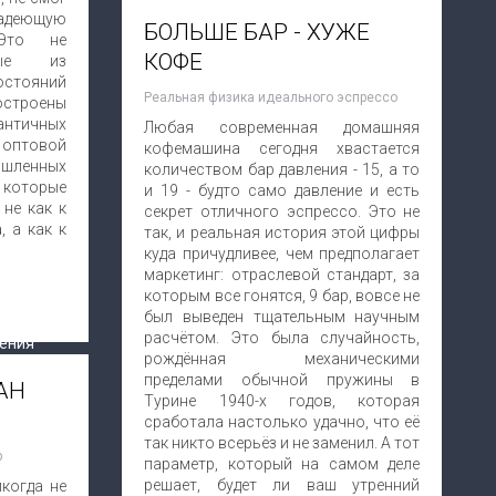
адеющую
БОЛЬШЕ БАР - ХУЖЕ
Это не
КОФЕ
орые из
стояний
Реальная физика идеального эспрессо
строены
античных
Любая современная домашняя
оптовой
кофемашина сегодня хвастается
шленных
количеством бар давления - 15, а то
которые
и 19 - будто само давление и есть
не как к
секрет отличного эспрессо. Это не
 а как к
так, и реальная история этой цифры
куда причудливее, чем предполагает
маркетинг: отраслевой стандарт, за
которым все гонятся, 9 бар, вовсе не
был выведен тщательным научным
расчётом. Это была случайность,
рождённая механическими
пределами обычной пружины в
АН
Турине 1940-х годов, которая
сработала настолько удачно, что её
так никто всерьёз и не заменил. А тот
р
параметр, который на самом деле
решает, будет ли ваш утренний
когда не