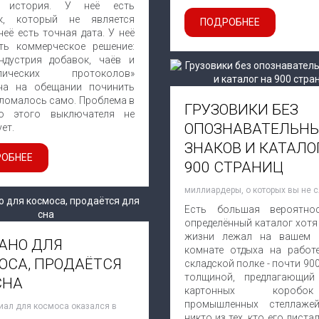
я история. У неё есть
к, который не является
ПОДРОБНЕЕ
неё есть точная дата. У неё
ть коммерческое решение:
ндустрия добавок, чаёв и
олических протоколов»
на на обещании починить
сломалось само. Проблема в
ГРУЗОВИКИ БЕЗ
о этого выключателя не
ОПОЗНАВАТЕЛЬН
ет.
ЗНАКОВ И КАТАЛО
ОБНЕЕ
900 СТРАНИЦ
миллиардеры, о которых вы не 
Есть большая вероятно
определённый каталог хотя
жизни лежал на вашем 
АНО ДЛЯ
комнате отдыха на работ
ОСА, ПРОДАЁТСЯ
складской полке - почти 90
толщиной, предлагающи
СНА
картонных короб
промышленных стеллаже
иал для космоса оказался в
никто из тех, кто его листал