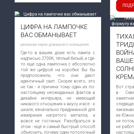
ПОДР
ЦИФРА НА ЛАМПОЧКЕ
ВАС ОБМАНЫВАЕТ
ТИХА
ТРИД
реальная наука домашнего освещения
ВОЙН
Где-то в вашем доме есть лампа с
надписью 2700K, тёплый белый, и где-
ВАШЕ
то ещё одна лампочка с абсолютно
СОЛН
той же цифрой на коробке. Вы бы
предположили, что они дают
КРЕМ
идентичный свет. Скорее всего, это
не так - и причина тому один из по-
Вот стр
настоящему неожиданных фактов в
в Севе
дизайне интерьера, не имеющий
заметн
никакого отношения к вкусу и всё - к
следящи
шкале, изначально придуманной для
заказыв
измерения нагретого металла, а
из Южно
вовсе не гостиных. Разобраться в
не пото
этом - ещё и самый быстрый способ
не работ
объяснить, почему один потолочный
настоя