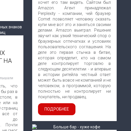
хочет его там видеть. Сайтом был
Amazon. Агент принадлежал
Perplexity - компании, чей браузер
Comet позволяет человеку сказать
купи мне вот это и заняться своими
делами. Amazon выиграл. Решение
звучит как узкий технический спор о
браузерных отпечатках и условиях
пользовательского соглашения. На
ЫХ
деле это первая стычка в битве,
которая определит, кто на самом
Г НА
деле контролирует торговлю в
следующем десятилетии - и впервые
в истории ритейла честный ответ
слышали
может быть вовсе не компанией и не
человеком, а программой, которую
сть, что
полностью не контролирует ни
 бы раз в
покупатель, ни продавец.
столе, в
е или на
0 страниц
ПОДРОБНЕЕ
й всё от
ок до
й. Почти
, не смог