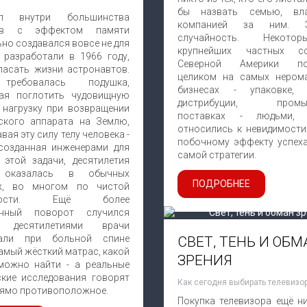
бы назвать семью, вл
ал внутри большинства
компанией за ним. 
ов с эффектом памяти
случайность. Некот
но создавался вовсе не для
крупнейших частных со
о разработали в 1966 году,
Северной Америки по
пасать жизни астронавтов.
целиком на самых нером
ребовалась подушка,
бизнесах - упаковке, 
ая поглотить чудовищную
дистрибуции, промы
 нагрузку при возвращении
поставках - людьми, 
ского аппарата на Землю,
относились к невидимости 
авая эту силу телу человека -
побочному эффекту успеха,
 созданная инженерами для
самой стратегии.
 этой задачи, десятилетия
 оказалась в обычных
ПОДРОБНЕЕ
х, во многом по чистой
йности. Ещё более
анный поворот случился
: десятилетиями врачи
вали при больной спине
СВЕТ, ТЕНЬ И ОБМ
амый жёсткий матрас, какой
ЗРЕНИЯ
можно найти - а реальные
ские исследования говорят
Как сегодня выбирать телевизо
рямо противоположное.
Покупка телевизора ещё ни