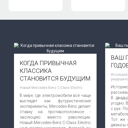
ВАШ 
КОГДА ПРИВЫЧНАЯ
ГОДО
КЛАССИКА
Исследов
СТАНОВИТСЯ БУДУЩИМ
разрушило
Истор
Новый Mercedes-Benz C-Class Electric
рассказ
В мире, где электромобили всё чаще
В двадц
выглядят как футуристические
угодно. 
эксперименты, Mercedes-Benz делает
с рук. П
ставку на противоположное -
метабол
эволюцию вместо революции.
Тот же 
Новый Mercedes-Benz C-Class Electric
джинсы п