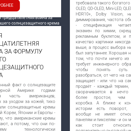
требовала такого богатого
ОБНЕЕ
OLED, QD-OLED, Mini-LED, QLE
HDR10+, Dolby Vision, н
диммирования, частота об
- спецификация читае
экзамен по химии, скре
Я
рекламным буклетом, и 
качество картинки никогда
ЦАТИЛЕТНЯЯ
выше, а процесс выбора ни
А ЗА ФОРМУЛУ
был запутаннее. Хорошая н
ГО
том, что почти ничего из 
требует инженерного обра
ЦЕЗАЩИТНОГО
чтобы понять суть.
А
разобраться, от чего на с
защищает - или что на са
анный факт о солнцезащите
продаёт - каждый термин,
рной Америке: годами
сворачивается в нечто
ая часть американцев,
более простое, чем 
х за уходом за кожей, тихо
коробка. А ближе к ко
али солнцезащитные кремы
истории есть поворот,
й Кореи, Японии и Европы -
вообще не имеет отно
му, что американские кремы
панелям и пикселям - и он м
ают, а потому, что они по-
как стоит относи
щему технологически
подозрительно выгодной це