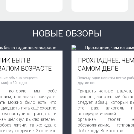
НОВЫЕ ОБЗОРЫ
ПИК БЫЛ В
ПРОХЛАДНЕЕ, ЧЕМ
ВАЛОМ ВОЗРАСТЕ
САМОМ ДЕЛЕ
ание обмена веществ
Почему одни напитки летом рабо
 миф о 30 годах
другие нет
ию, которую мы себе
Тридцать четыре градуса, 
ываем, все знают наизусть.
шезлонг, запотевший бокал
ать можно было есть что
следует абзац, который в
В двадцать пять ещё сходило
сто раз: алкоголь по
отом наступило тридцать - и
антидиуретический 
изм щёлкнул выключателем.
организм теряет жи
образ жизни, та же еда, а
обезвоживание, теплов
очему-то другие. Это очень
Пейте воду. Всё это так.