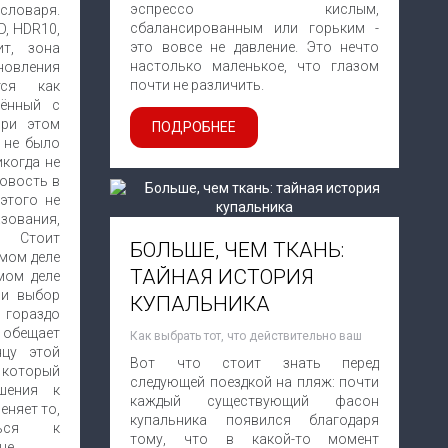
эспрессо кислым,
 словаря.
сбалансированным или горьким -
D, HDR10,
это вовсе не давление. Это нечто
ит, зона
настолько маленькое, что глазом
новления
почти не различить.
тся как
щённый с
при этом
ПОДРОБНЕЕ
 не было
когда не
овость в
этого не
зования,
 Стоит
БОЛЬШЕ, ЧЕМ ТКАНЬ:
амом деле
ТАЙНАЯ ИСТОРИЯ
мом деле
 и выбор
КУПАЛЬНИКА
 гораздо
обещает
Как выбрать тот, что действительно ваш
нцу этой
Вот что стоит знать перед
 который
следующей поездкой на пляж: почти
шения к
каждый существующий фасон
еняет то,
купальника появился благодаря
ться к
тому, что в какой-то момент
не.