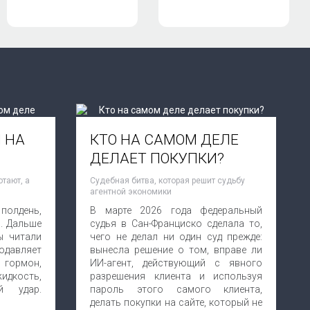
 НА
КТО НА САМОМ ДЕЛЕ
ДЕЛАЕТ ПОКУПКИ?
тают, а
Судебная битва, которая решит судьбу
агентной экономики
полдень,
В марте 2026 года федеральный
. Дальше
судья в Сан-Франциско сделала то,
ы читали
чего не делал ни один суд прежде:
давляет
вынесла решение о том, вправе ли
гормон,
ИИ-агент, действующий с явного
дкость,
разрешения клиента и используя
ой удар.
пароль этого самого клиента,
делать покупки на сайте, который не