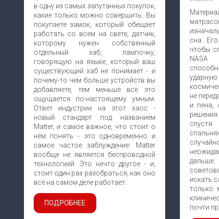
в одну из самых запутанных покупок,
Матери
какие только можно совершить. Вы
матрас
покупаете замок, который обещает
изначаль
работать со всем на свете, датчик,
сна. Ег
которому нужен собственный
чтобы с
отдельный хаб, лампочку,
NASA т
говорящую на языке, который ваш
способн
существующий хаб не понимает - и
ударную
почему-то чем больше устройств вы
космиче
добавляете, тем меньше всё это
не перед
ощущается по-настоящему умным.
и пена,
Ответ индустрии на этот хаос -
решения
новый стандарт под названием
спустя
Matter, и самое важное, что стоит о
спальня
нём понять - это одновременно и
случа
самое частое заблуждение: Matter
неожид
вообще не является беспроводной
дальше
технологией. Это нечто другое - и,
совето
стоит один раз разобраться, как оно
искать с
всё на самом деле работает.
только 
клиниче
ПОДРОБНЕЕ
почти п