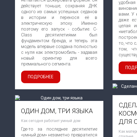
не пытается шокировать формой: он
удобна
действует тоньше, сохраняя ДНК
виновни
одного из самых успешных седанов
вами. У 
в истории и перенося её в
даже ес
электрическую эпоху. Именно
целая и
поэтому его запуск - событие. C-
«метаб
Class десятилетиями был
построе
фундаментом бренда, и теперь эта
то, что 
модель впервые создана полностью
том, чт
с нуля как электромобиль - задавая
существу
новый ориентир для всего
премиального сегмента.
ПОДР
ПОДРОБНЕЕ
СДЕЛ
ОДИН ДОМ, ТРИ ЯЗЫКА
КОСМ
ДЛЯ 
Как сегодня работает умный дом
Где-то за последнее десятилетие
Как матер
«умный дом» незаметно превратился
спальне