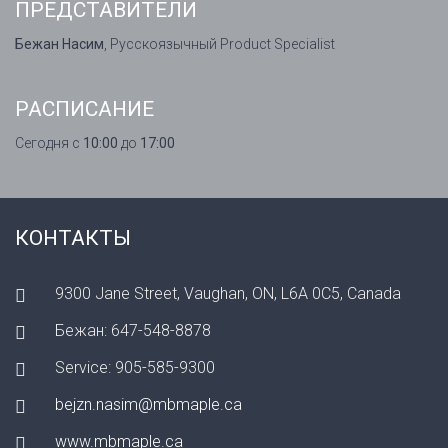
ПРЕДСТАВИТЕЛИ
Бежан Насим
, Русскоязычный Product Specialist
РАСПИСАНИЕ
Сегодня с
10:00
до
17:00
КОНТАКТЫ
9300 Jane Street, Vaughan, ON, L6A 0C5, Canada
Бежан: 647-548-8878
Service: 905-585-9300
bejzn.nasim@mbmaple.ca
www.mbmaple.ca