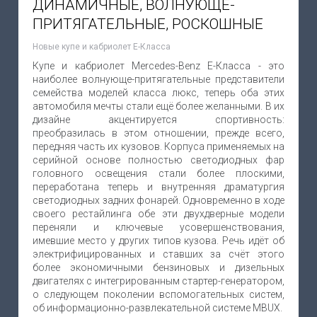
ДИНАМИЧНЫЕ, ВОЛНУЮЩЕ-
ПРИТЯГАТЕЛЬНЫЕ, РОСКОШНЫЕ
Новые купе и кабриолет Е-Класса
Купе и кабриолет Mercedes-Benz E-Класса - это
наиболее волнующе-притягательные представители
семейства моделей класса люкс, теперь оба этих
автомобиля мечты стали ещё более желанными. В их
дизайне акцентируется спортивность:
преобразилась в этом отношении, прежде всего,
передняя часть их кузовов. Корпуса применяемых на
серийной основе полностью светодиодных фар
головного освещения стали более плоскими,
переработана теперь и внутренняя драматургия
светодиодных задних фонарей. Одновременно в ходе
своего рестайлинга обе эти двухдверные модели
переняли и ключевые усовершенствования,
имевшие место у других типов кузова. Речь идёт об
электрифицированных и ставших за счёт этого
более экономичными бензиновых и дизельных
двигателях с интегрированным стартер-генератором,
о следующем поколении вспомогательных систем,
об информационно-развлекательной системе MBUX.