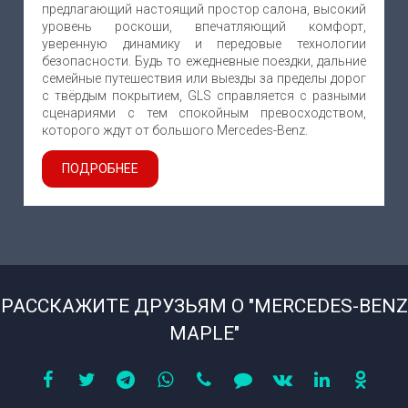
предлагающий настоящий простор салона, высокий
уровень роскоши, впечатляющий комфорт,
уверенную динамику и передовые технологии
безопасности. Будь то ежедневные поездки, дальние
семейные путешествия или выезды за пределы дорог
с твёрдым покрытием, GLS справляется с разными
сценариями с тем спокойным превосходством,
которого ждут от большого Mercedes-Benz.
ПОДРОБНЕЕ
РАССКАЖИТЕ ДРУЗЬЯМ О "MERCEDES-BENZ
MAPLE"