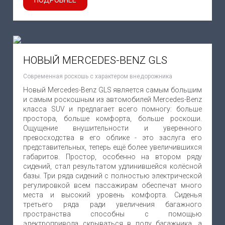
ПОДРОБНЕЕ
НОВЫЙ MERCEDES-BENZ GLS
Cовременная роскошь с характером внедорожника
Новый Mercedes-Benz GLS является самым большим
и самым роскошным из автомобилей Mercedes-Benz
класса SUV и предлагает всего помногу: больше
простора, больше комфорта, больше роскоши.
Ощущение внушительности и уверенного
превосходства в его облике - это заслуга его
представительных, теперь ещё более увеличившихся
габаритов. Простор, особенно на втором ряду
сидений, стал результатом удлинившейся колёсной
базы. Три ряда сидений с полностью электрической
регулировкой всем пассажирам обеспечат много
места и высокий уровень комфорта. Сиденья
третьего ряда ради увеличения багажного
пространства способны с помощью
электропривода скрываться в полу багажника, а