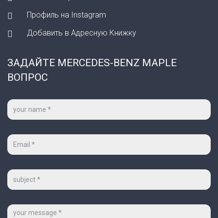
Профиль на Instagram
Добавить в Адресную Книжку
ЗАДАЙТЕ MERCEDES-BENZ MAPLE
ВОПРОС
Ваше
имя
*
Ваш
e-
mail
*
Тема
Сообщение