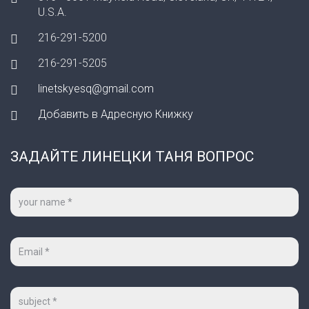
U.S.A.
216-291-5200
216-291-5205
linetskyesq@gmail.com
Добавить в Адресную Книжку
ЗАДАЙТЕ ЛИНЕЦКИ ТАНЯ ВОПРОС
Ваше
имя
*
Ваш
e-
mail
*
Тема