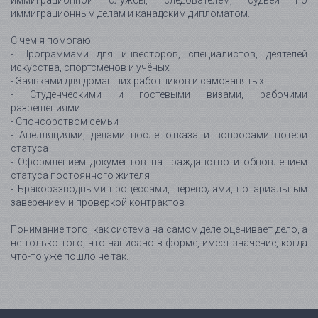
иммиграционной службы, следователем, судьёй по
иммиграционным делам и канадским дипломатом.
С чем я помогаю:
- Программами для инвесторов, специалистов, деятелей
искусства, спортсменов и учёных
- Заявками для домашних работников и самозанятых
- Студенческими и гостевыми визами, рабочими
разрешениями
- Спонсорством семьи
- Апелляциями, делами после отказа и вопросами потери
статуса
- Оформлением документов на гражданство и обновлением
статуса постоянного жителя
- Бракоразводными процессами, переводами, нотариальным
заверением и проверкой контрактов
Понимание того, как система на самом деле оценивает дело, а
не только того, что написано в форме, имеет значение, когда
что-то уже пошло не так.