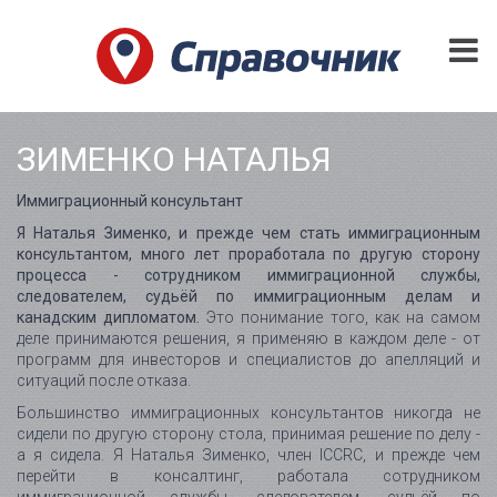
ЗИМЕНКО НАТАЛЬЯ
Иммиграционный консультант
Я Наталья Зименко, и прежде чем стать иммиграционным
консультантом, много лет проработала по другую сторону
процесса - сотрудником иммиграционной службы,
следователем, судьёй по иммиграционным делам и
канадским дипломатом.
Это понимание того, как на самом
деле принимаются решения, я применяю в каждом деле - от
программ для инвесторов и специалистов до апелляций и
ситуаций после отказа.
Большинство иммиграционных консультантов никогда не
сидели по другую сторону стола, принимая решение по делу -
а я сидела. Я Наталья Зименко, член ICCRC, и прежде чем
перейти в консалтинг, работала сотрудником