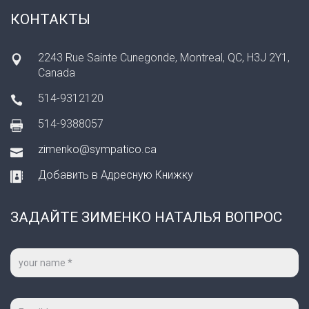
КОНТАКТЫ
2243 Rue Sainte Cunegonde, Montreal, QC, H3J 2Y1,
Canada
514-9312120
514-9388057
zimenko@sympatico.ca
Добавить в Адресную Книжку
ЗАДАЙТЕ ЗИМЕНКО НАТАЛЬЯ ВОПРОС
Ваше
имя
*
Ваш