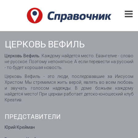
ЦЕРКОВЬ ВЕФИЛЬ
Церковь Вефиль.
Каждому найдется место. Евангелие - слово
не русское. Поэтому непонятное. А если перевести на русский
- то будет хорошая новость.
Церковь Вефиль - это люди, последовавшие за Иисусом
Христом. Мы стремимся жить верой, являть во всем любовь
и звучать голосом надежды. В доме божьем каждому
найдется место! При церкви работает детско-юношеский клуб
Креатив.
ПРЕДСТАВИТЕЛИ
Юрий Крейман