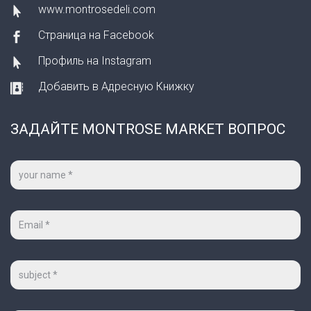
www.montrosedeli.com
Страница на Facebook
Профиль на Instagram
Добавить в Адресную Книжку
ЗАДАЙТЕ MONTROSE MARKET ВОПРОС
Ваше
имя
*
Ваш
e-
mail
*
Тема