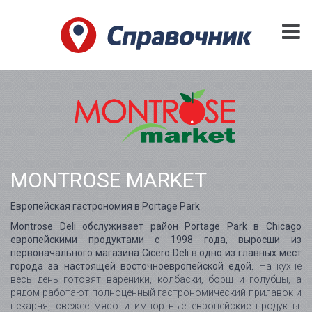
MONTROSE MARKET
Европейская гастрономия в Portage Park
Montrose Deli обслуживает район Portage Park в Chicago
европейскими продуктами с 1998 года, выросши из
первоначального магазина Cicero Deli в одно из главных мест
города за настоящей восточноевропейской едой.
На кухне
весь день готовят вареники, колбаски, борщ и голубцы, а
рядом работают полноценный гастрономический прилавок и
пекарня, свежее мясо и импортные европейские продукты.