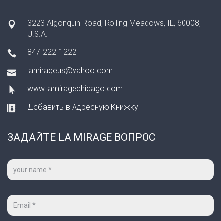
3223 Algonquin Road, Rolling Meadows, IL, 60008,
U.S.A.
847-222-1222
lamirageus@yahoo.com
www.lamiragechicago.com
Добавить в Адресную Книжку
ЗАДАЙТЕ LA MIRAGE ВОПРОС
Ваше
имя
*
Ваш
e-
mail