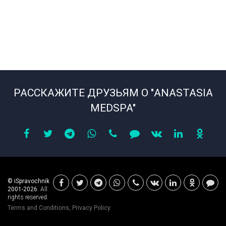
РАССКАЖИТЕ ДРУЗЬЯМ О "ANASTASIA
MEDSPA"
© iSpravochnik
2001-2026.
All
rights reserved.
Terms and Conditions
,
Privacy Policy