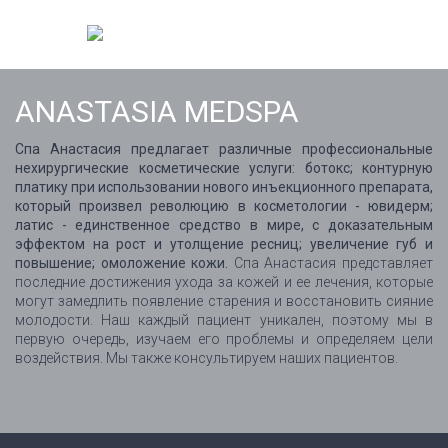
ANASTASIA MEDSPA
Спа Анастасия предлагает различные профессиональные
нехирургические косметические услуги: ботокс; контурную
платику при использовании нового инъекционного препарата,
который произвел революцию в косметологии - ювидерм;
латис - единственное средство в мире, с доказательным
эффектом на рост и утолщение ресниц; увеличение губ и
повышение; омоложение кожи.
Спа Анастасия представляет
последние достижения ухода за кожей и ее лечения, которые
могут замедлить появление старения и восстановить сияние
молодости. Наш каждый пациент уникален, поэтому мы в
первую очередь, изучаем его проблемы и определяем цели
воздействия. Мы также консультируем наших пациентов.