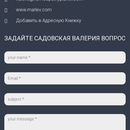
www.marlev.com
Добавить в Адресную Книжку
ЗАДАЙТЕ САДОВСКАЯ ВАЛЕРИЯ ВОПРОС
Ваше
имя
*
Ваш
e-
mail
*
Тема
Сообщение