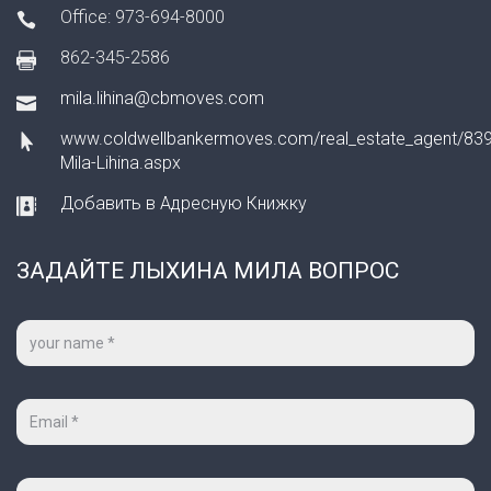
Office: 973-694-8000
862-345-2586
mila.lihina@cbmoves.com
www.coldwellbankermoves.com/real_estate_agent/839
Mila-Lihina.aspx
Добавить в Адресную Книжку
ЗАДАЙТЕ ЛЫХИНА МИЛА ВОПРОС
Ваше
имя
*
Ваш
e-
mail
*
Тема