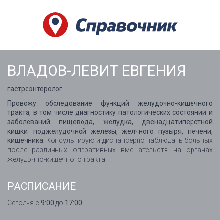
ВЛАДОВ-ЛЕВИТ ЕВГЕНИЯ
гастроэнтеролог
Провожу обследование функций желудочно-кишечного
тракта, в том числе диагностику патологических состояний и
заболеваний пищевода, желудка, двенадцатиперстной
кишки, поджелудочной железы, желчного пузыря, печени,
кишечника.
Консультирую и диспансерно наблюдать больных
после различных оперативных вмешательств на органах
желудочно-кишечного тракта.
РАСПИСАНИЕ
Сегодня с
9:00
до
17:00