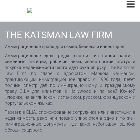
THE KATSMAN LAW FIRM
Иммиграционное право для семей, бизнеса и инвесторов
Иммиграционное дело редко состоит из одной части -
семейные петиции, рабочие визы, инвесторский статус и
покупка недвижимости часто идут рука об руку.
The Katsman
Law Firm во главе с адвокатом Марком Кацманом,
практикующим иммиграционное право с 1996 года, ведет
полный спектр дел по иммиграционному и гражданскому
праву США для клиентов в Hollywood и по всей Южной
Флориде, на английском, испанском, русском, французском и
португальском языках.
Переезд в США, спонсирование сотрудника или инвестиции в
недвижимость рано или поздно упираются в одно и то же -
иммиграционные документы, где даже небольшая ошибка
обходится дорого.