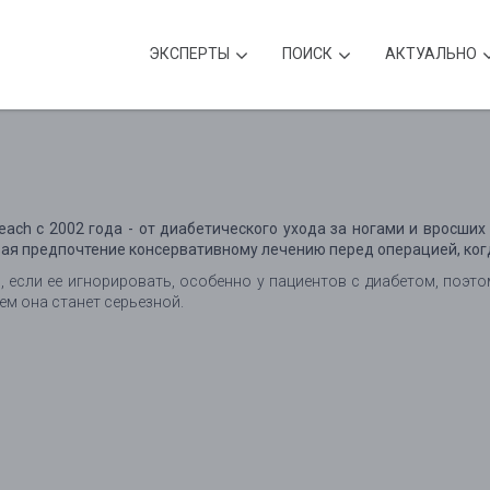
ЭКСПЕРТЫ
ПОИСК
АКТУАЛЬНО
each с 2002 года - от диабетического ухода за ногами и вросших 
вая предпочтение консервативному лечению перед операцией, ког
, если ее игнорировать, особенно у пациентов с диабетом, поэт
ем она станет серьезной.