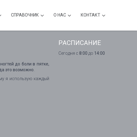
CПРАВОЧНИК
О НАС
КОНТАКТ
РАСПИСАНИЕ
Сегодня с
8:00
до
14:00
ногтей до боли в пятке,
да это возможно.
ому я использую каждый