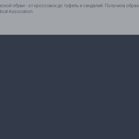
кой обуви - от кроссовок до туфель и сандалий. Получила образова
cal Association.