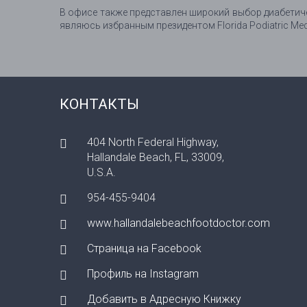
В офисе также представлен широкий выбор диабетичес
являюсь избранным президентом Florida Podiatric Medi
КОНТАКТЫ
404 North Federal Highway,
Hallandale Beach, FL, 33009,
U.S.A.
954-455-9404
www.hallandalebeachfootdoctor.com
Страница на Facebook
Профиль на Instagram
Добавить в Адресную Книжку