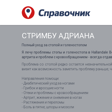
СТРИМБУ АДРИАНА
Полный уход за стопой и голеностопом
Я лечу проблемы стопы и голеностопа в Hallandale B
артрита и проблем с кровообращением - всегда отда
Проблема со стопой редко остается незначительной
визит как возможность заметить проблему раньше, ч
Направления помощи:
- Диабетический уход за ногами
- Грибок и вросшие ногти
- Отеки и проблемы с кровообращением
- Артрит, жжение и онемение в ногах
- Растяжения и переломы
- Боль в пятке, шпоры и мозоли