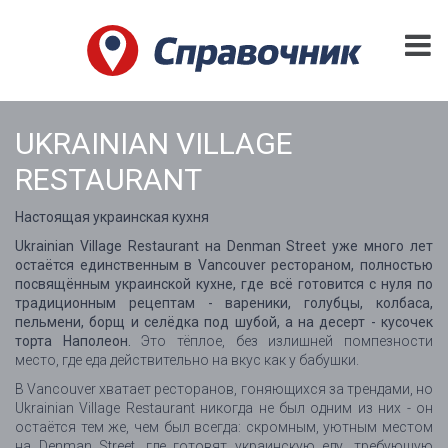
UKRAINIAN VILLAGE
RESTAURANT
Настоящая украинская кухня
Ukrainian Village Restaurant на Denman Street уже много лет
остаётся единственным в Vancouver рестораном, полностью
посвящённым украинской кухне, где всё готовится с нуля по
традиционным рецептам - вареники, голубцы, колбаса,
пельмени, борщ и селёдка под шубой, а на десерт - кусочек
торта Наполеон.
Это тёплое, без излишней помпезности
место, где еда действительно на вкус как у бабушки.
В Vancouver хватает ресторанов, гоняющихся за трендами, но
Ukrainian Village Restaurant никогда не был одним из них - он
остаётся тем же, чем был всегда: скромным, уютным местом
на Denman Street, где готовят украинскую еду, требующую