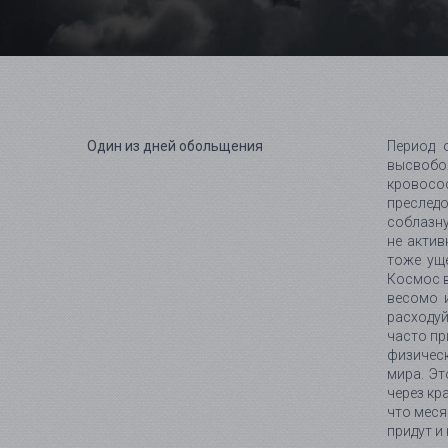
Один из дней обольщения
Период 
высвобо
кровосос
преслед
соблазну
не актив
тоже уще
Космос в
весомо и
расходуй
часто пр
физическ
мира. Эт
через кр
что меся
придут и