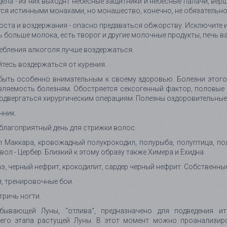
дела - из них выходят небесные защитники и небесные палачи, вер
ся истинными монахами, но монашество, конечно, не обязательно д
оста и воздержания - опасно предаваться обжорству. Исключите 
ь больше молока, есть творог и другие молочные продукты, печь ва
ебления алкоголя лучше воздержаться.
тесь воздержаться от курения.
быть особенно внимательным к своему здоровью. Болезни этого
ляемость болезням. Обостряется сексогенный фактор, половые 
одвергаться хирургическим операциям. Полезны оздоровительные
чник.
благоприятный день для стрижки волос.
 Маккара, кровожадный полукрокодил, полурыба, полуптица, полу
вол - Цербер. Близкий к этому образу также Химера и Ехидна.
э, черный нефрит, крокодилит, сардер черный нефрит. Собственны
, тренировочные бои.
тричь ногти.
бывающей Луны, "отлива", предназначено для подведения и
его этапа растущей Луны. В этот момент можно проанализиро