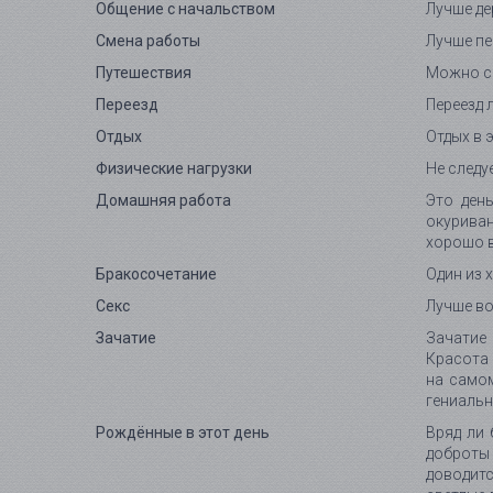
Общение с начальством
Лучше де
Смена работы
Лучше пе
Путешествия
Можно со
Переезд
Переезд 
Отдых
Отдых в 
Физические нагрузки
Не следу
Домашняя работа
Это ден
окурива
хорошо в
Бракосочетание
Один из 
Секс
Лучше во
Зачатие
Зачатие
Красота 
на самом
гениальн
Рождённые в этот день
Вряд ли 
доброты
доводит