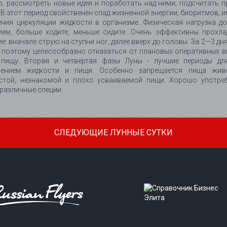
, рассмотреть новые идеи и поработать над ними, подсчитать п
 В этот период свойственен спад жизненной энергии, биоритмов,
ения циркуляции жидкости в организме. Физическая нагрузка д
ием, больше ходите, меньше сидите. Очень эффективны прохла
е: вначале струю на ступни ног, далее вверх до головы. За 2—3 
 поэтому целесообразно отказаться от плановых оперативных в
пищу. Вторая и четвертая фазы Луны - лучшие периоды для
лением жидкости и пищи. Особенно запрещается пища жив
стой, незнакомой и плохо усваиваемой пищи. Хорошо употреб
различные специи.
СЛЕДУЮЩИЕ ЛУННЫЕ СУТКИ