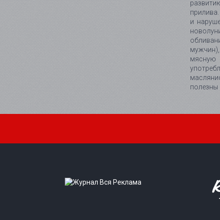
развитию
прилива.
и наруш
новолун
обливани
мужчин),
мясную 
употреб
масляни
полезны 