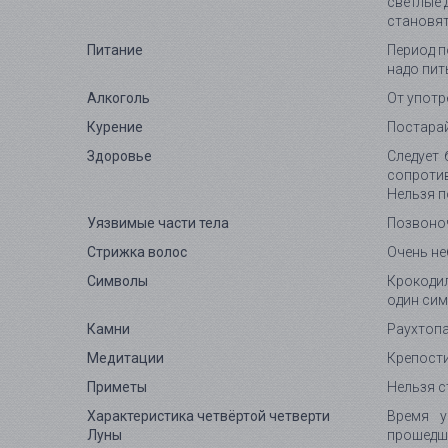
светлые 
становят
Питание
Период п
надо пит
Алкоголь
От употр
Курение
Постарай
Здоровье
Следует 
сопротив
Нельзя п
Уязвимые части тела
Позвоно
Стрижка волос
Очень не
Символы
Крокодил
один сим
Камни
Раухтопа
Медитации
Крепости
Приметы
Нельзя с
Характеристика четвёртой четверти
Время у
Луны
прошедш