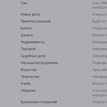
Сны
Сны обма
наоборо
Новые дела
Очень хо
Принятие решений
Будет не
Бизнес
Неудачны
Деньги
Можно пр
Недвижимость
Операци
Торговля
Нейтраль
Судебные дела
Плохой д
Научные исследования
Подходящ
Искусство
Луна сей
Творчество
Неподход
Учёба
Можно пр
Общение
Контакты
хорошо н
Выяснение отношений
Опасно п