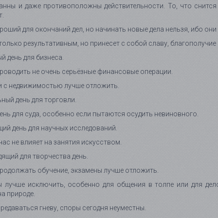
нны и даже противоположны действительности. То, что снится 
т.
роший для окончаний дел, но начинать новые дела нельзя, ибо они
 только результативным, но принесет с собой славу, благополучие
й день для бизнеса.
оводить не очень серьёзные финансовые операции.
и с недвижимостью лучше отложить.
ный день для торговли.
ень для суда, особенно если пытаются осудить невиновного.
ий день для научных исследований.
час не влияет на занятия искусством.
ящий для творчества день.
одолжать обучение, экзамены лучше отложить.
 лучше исключить, особенно для общения в толпе или для дело
а природе.
редаваться гневу, споры сегодня неуместны.