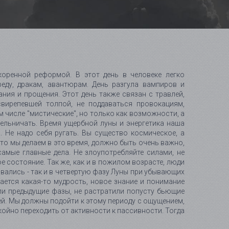
коренной реформой. В этот день в человеке легко
еду, дракам, авантюрам. День разгула вампиров и
ния и прощения. Этот день также связан с травлей,
свирепевшей толпой, не поддаваться провокациям,
 числе "мистические", но только как возможности, а
дельничать. Время ущербной луны и энергетика наша
. Не надо себя ругать. Вы существо космическое, а
что мы делаем в это время, должно быть очень важно,
самые главные дела. Не злоупотребляйте силами, не
ое состояние. Так же, как и в пожилом возрасте, люди
ывались - так и в четвертую фазу Луны при убывающих
ется какая-то мудрость, новое знание и понимание
ли предыдущие фазы, не растратили попусту бьющие
ей. Мы должны подойти к этому периоду с ощущением,
окойно переходить от активности к пассивности. Тогда