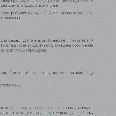
шители правосудия. Люди двадцать третьего дня часто
ля всех, кто родился в этот день.
из употребления мясную пищу, желательна молочная -
трушки и т.п.
 дня бывают длительными. Ослабляется иммунитет и
проблемы всех видов имеют в этот день обострение.
 и укрепляющие процедуры.
змей, который все глотает, хватает, пожирает. Еще
е талисманы.
тогов и формулировки организационных выводов
вать, что получилось, а что мешает дальнейшему