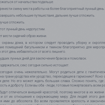
ржаться от начальства подальше.
ренести смену места работы на более благоприятный лунный день.
вершать небольшие путешествия, дальние лучше отложить.
лучше отложить.
этот лунный день недопустим.
ет вести сидячий образ жизни.
ь охраны дома, в котором следует проводить уборку и окропле
ние помещений багульником и тмином благоприятно для меропри
 этот день избавляться от всего лишнего.
худших лунных дней для заключения браков и помолвок.
здержаться, секс сегодня сильно истощает.
 сегодня очень нежелательно. Могут родиться дети с генетиче
на грани уродства или уродство, переходящее в гармонию? Ясно од
 деле. Но его может ждать большая слава. Сложно понять, где
ость и доброту. Если вы оба - люди, готовые пожертвовать всем ради
будут отличаться внешней красотой, поэтому многое в их жизни 
 и от их отношения к окружающему миру. Для людей этого дня 
ся ими до абсолюта. Во всем проявляется зрелость и закончен