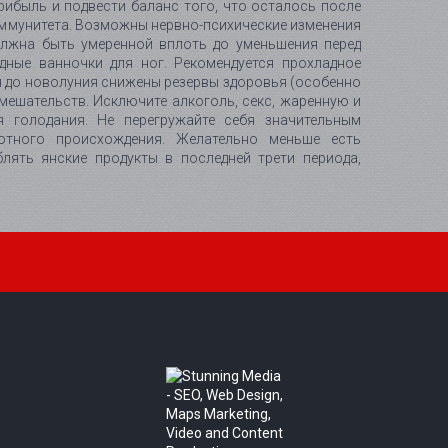
рибыль и подвести баланс того, что осталось после
 иммунитета. Возможны нервно-психические изменения
олжна быть умеренной вплоть до уменьшения перед
дные ванночки для ног. Рекомендуется прохладное
дня до новолуния снижены резервы здоровья (особенно
мешательств. Исключите алкоголь, секс, жаренную и
 голодания. Не перегружайте себя значительным
отного происхождения. Желательно меньше есть
лять янские продукты в последней трети периода,