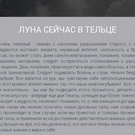
ЛУНА СЕЙЧАС В ТЕЛЬЦЕ
очень тяжелый - связан с насилием, разрушением старого, с 
ждаются инстинкт захвата, неуемный аппетит, склонность к бр
ов, он может стать днем самопожертвования, покаяния, понима
ованием, изгнанием, следует остерегаться столкновения с рас
 мщения. День покаяния, практикуют все виды самообороны, в том
ной тренировкой. Следует подавлять боязнь и страх. Нельзя без
рбная. Все валится из рук, мы чувствуем себя неполноценными
 этот момент влияет именно так, что наша энергия убывает. Все, 
 значительно - вы как бы подводите итоги прожитого, делаете 
те их впустую - впереди еще дни Гекаты, сулящие еще более тяжел
иходят к мудрости, начинают понимать то, о чем раньше не догад
их силах мы можем получить новые духовные силы, нам открыва
о произойдет в том случае, если мы грамотно и толково прожи
ай силы, а применили их на достижение действительно важных цел
ц прошел не зря, что мы делали все, что могли и теперь можем сп
 новые знания о мире и себе.