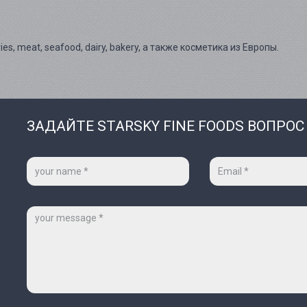
es, meat, seafood, dairy, bakery, а также косметика из Европы.
ЗАДАЙТЕ STARSKY FINE FOODS ВОПРОС
Ваше
Ваш
имя
e-
*
mail
*
Сообщение