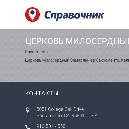
ЦЕРКОВЬ МИЛОСЕРДНЫ
Sacramento
Церковь Милосердный Самарянин в Сакраменто, Кал
КОНТАКТЫ
5051 College Oak Drive,
Sacramento, CA, 95841, U.S.A.
916-501-4558