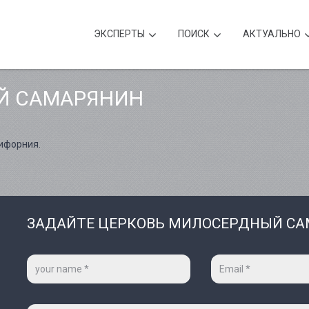
ЭКСПЕРТЫ
ПОИСК
АКТУАЛЬНО
Й САМАРЯНИН
ифорния.
ЗАДАЙТЕ ЦЕРКОВЬ МИЛОСЕРДНЫЙ СА
Ваше
Ваш
имя
e-
*
mail
*