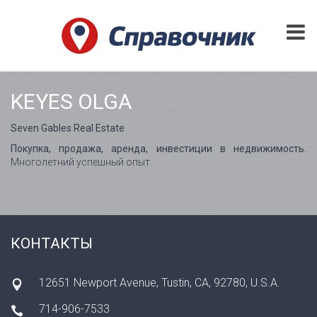
KEYES OLGA
Seven Gables Real Estate
Покупка, продажа, аренда, инвестиции в недвижимость.
Многолетний успешный опыт.
КОНТАКТЫ
12651 Newport Avenue, Tustin, CA, 92780, U.S.A.
714-906-7533