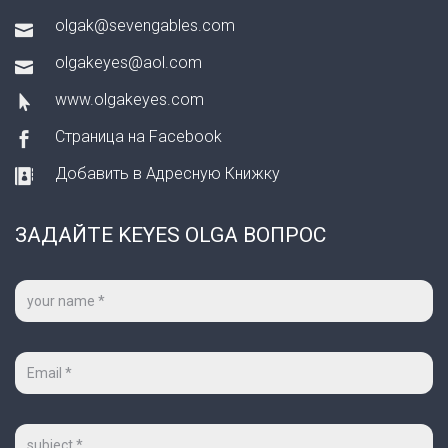
olgak@sevengables.com
olgakeyes@aol.com
www.olgakeyes.com
Страница на Facebook
Добавить в Адресную Книжку
ЗАДАЙТЕ KEYES OLGA ВОПРОС
Ваше
имя
*
Ваш
e-
mail
*
Тема