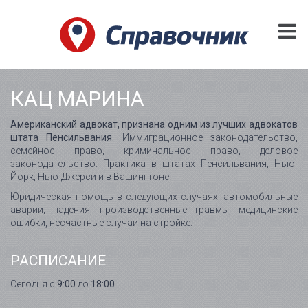
КАЦ МАРИНА
Американский адвокат, признана одним из лучших адвокатов
штата Пенсильвания.
Иммиграционное законодательство,
семейное право, криминальное право, деловое
законодательство. Практика в штатах Пенсильвания, Нью-
Йорк, Нью-Джерси и в Вашингтоне.
Юридическая помощь в следующих случаях: автомобильные
аварии, падения, производственные травмы, медицинские
ошибки, несчастные случаи на стройке.
РАСПИСАНИЕ
Сегодня с
9:00
до
18:00