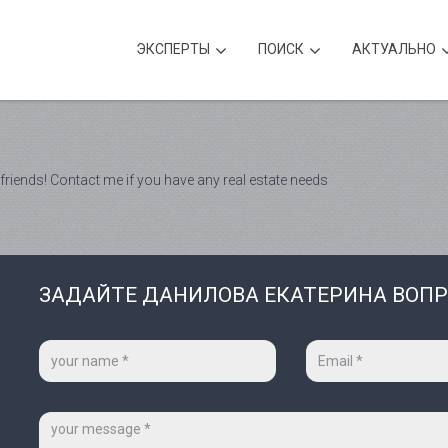
ЭКСПЕРТЫ
ПОИСК
АКТУАЛЬНО
friends! Contact me if you have any real estate needs
ЗАДАЙТЕ ДАНИЛОВА ЕКАТЕРИНА ВОП
Ваше
Ваш
имя
e-
*
mail
*
Сообщение