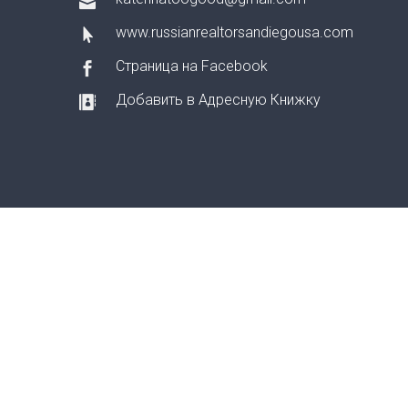
www.russianrealtorsandiegousa.com
Страница на Facebook
Добавить в Адресную Книжку