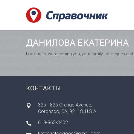
ДАНИЛОВА ЕКАТЕРИНА
Looking forward helping you, your family, colleagues and 
КОНТАКТЫ
325 - 826 Orange Avenue,
Coronado, CA, 92118, U.S.A.
619-865-3402
katerinatoogood@gmail.com