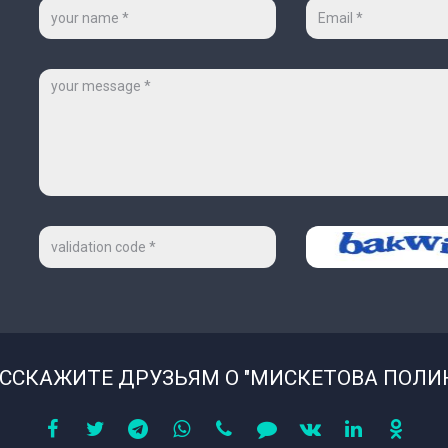
Ваше
Ваш
имя
e-
*
mail
*
Сообщение
Код
Проверочный
на
код
картинке
*
ССКАЖИТЕ ДРУЗЬЯМ О "МИСКЕТОВА ПОЛИ