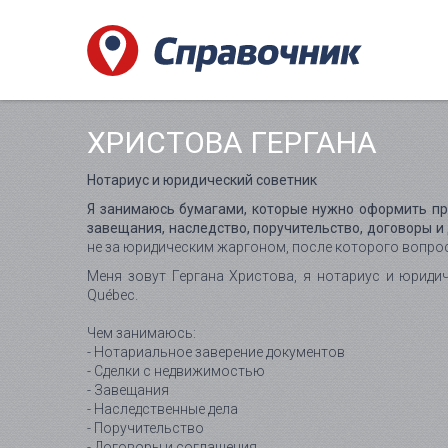
ХРИСТОВА ГЕРГАНА
Нотариус и юридический советник
Я занимаюсь бумагами, которые нужно оформить пра
завещания, наследство, поручительство, договоры и
не за юридическим жаргоном, после которого вопро
Меня зовут Гергана Христова, я нотариус и юридичес
Québec.
Чем занимаюсь:
- Нотариальное заверение документов
- Сделки с недвижимостью
- Завещания
- Наследственные дела
- Поручительство
- Договоры и соглашения