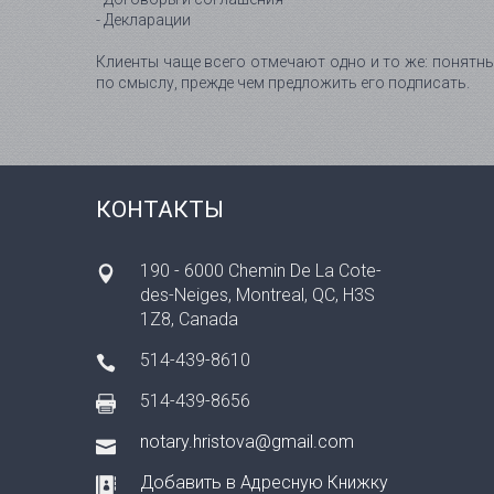
- Декларации
Клиенты чаще всего отмечают одно и то же: понятны
по смыслу, прежде чем предложить его подписать.
КОНТАКТЫ
190 - 6000 Chemin De La Cote-
des-Neiges, Montreal, QC, H3S
1Z8, Canada
514-439-8610
514-439-8656
notary.hristova@gmail.com
Добавить в Адресную Книжку