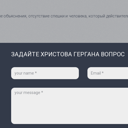
е объяснения, отсутствие спешки и человека, который действите
ЗАДАЙТЕ ХРИСТОВА ГЕРГАНА ВОПРОС
Ваше
Ваш
имя
e-
*
mail
*
Сообщение