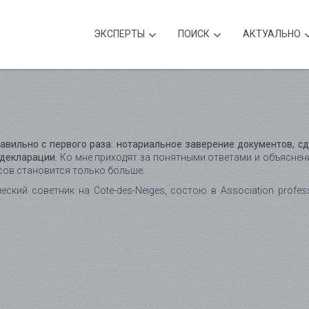
ЭКСПЕРТЫ
ПОИСК
АКТУАЛЬНО
вильно с первого раза: нотариальное заверение документов, с
 декларации.
Ко мне приходят за понятными ответами и объяснени
сов становится только больше.
кий советник на Cote-des-Neiges, состою в Association professi