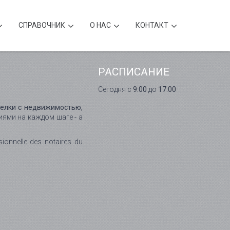
CПРАВОЧНИК
О НАС
КОНТАКТ
РАСПИСАНИЕ
Сегодня с
9:00
до
17:00
делки с недвижимостью,
ями на каждом шаге - а
onnelle des notaires du