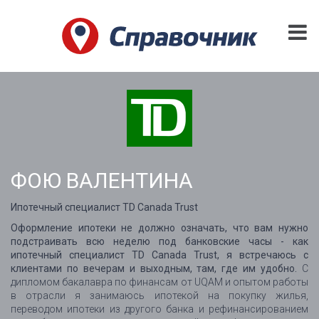
ФОЮ ВАЛЕНТИНА
Ипотечный специалист TD Canada Trust
Оформление ипотеки не должно означать, что вам нужно
подстраивать всю неделю под банковские часы - как
ипотечный специалист TD Canada Trust, я встречаюсь с
клиентами по вечерам и выходным, там, где им удобно.
С
дипломом бакалавра по финансам от UQAM и опытом работы
в отрасли я занимаюсь ипотекой на покупку жилья,
переводом ипотеки из другого банка и рефинансированием