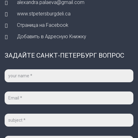
alexandra.palaeva@gmail.com
www.stpetersburgdeli.ca
Страница на Facebook
Добавить в Адресную Книжку
ЗАДАЙТЕ САНКТ-ПЕТЕРБУРГ ВОПРОС
Ваше
имя
*
Ваш
e-
mail
*
Тема