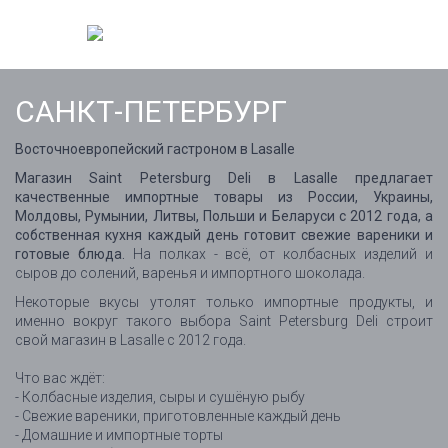
САНКТ-ПЕТЕРБУРГ
Восточноевропейский гастроном в Lasalle
Магазин Saint Petersburg Deli в Lasalle предлагает
качественные импортные товары из России, Украины,
Молдовы, Румынии, Литвы, Польши и Беларуси с 2012 года, а
собственная кухня каждый день готовит свежие вареники и
готовые блюда.
На полках - всё, от колбасных изделий и
сыров до солений, варенья и импортного шоколада.
Некоторые вкусы утолят только импортные продукты, и
именно вокруг такого выбора Saint Petersburg Deli строит
свой магазин в Lasalle с 2012 года.
Что вас ждёт:
- Колбасные изделия, сыры и сушёную рыбу
- Свежие вареники, приготовленные каждый день
- Домашние и импортные торты