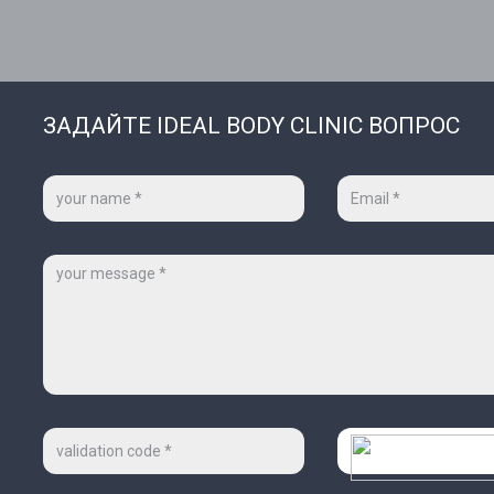
ЗАДАЙТЕ IDEAL BODY CLINIC ВОПРОС
Ваше
Ваш
имя
e-
*
mail
*
Сообщение
Код
Проверочный
на
код
картинке