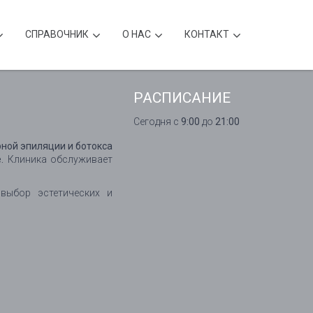
CПРАВОЧНИК
О НАС
КОНТАКТ
РАСПИСАНИЕ
Сегодня с
9:00
до
21:00
ерной эпиляции и ботокса
.
Клиника обслуживает
 выбор эстетических и