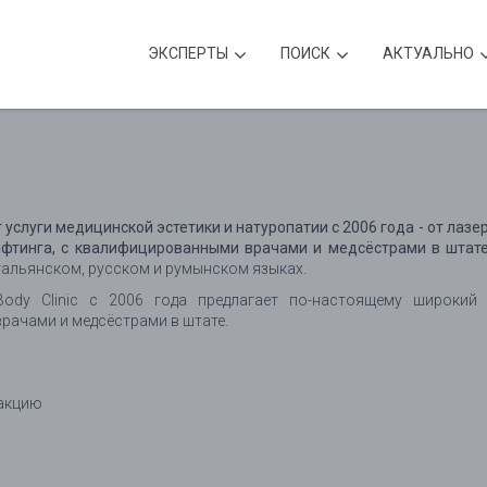
ЭКСПЕРТЫ
ПОИСК
АКТУАЛЬНО
ает услуги медицинской эстетики и натуропатии с 2006 года - от лаз
ифтинга, с квалифицированными врачами и медсёстрами в штате
тальянском, русском и румынском языках.
 Body Clinic с 2006 года предлагает по-настоящему широкий
рачами и медсёстрами в штате.
сакцию