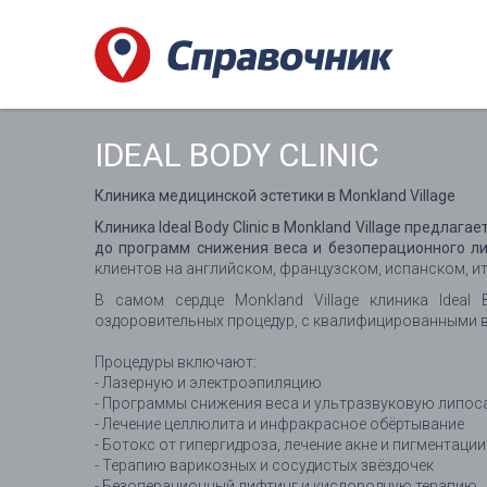
IDEAL BODY CLINIC
Клиника медицинской эстетики в Monkland Village
Клиника Ideal Body Clinic в Monkland Village предлаг
до программ снижения веса и безоперационного л
клиентов на английском, французском, испанском, и
В самом сердце Monkland Village клиника Ideal
оздоровительных процедур, с квалифицированными в
Процедуры включают:
- Лазерную и электроэпиляцию
- Программы снижения веса и ультразвуковую липо
- Лечение целлюлита и инфракрасное обёртывание
- Ботокс от гипергидроза, лечение акне и пигментации
- Терапию варикозных и сосудистых звёздочек
- Безоперационный лифтинг и кислородную терапию