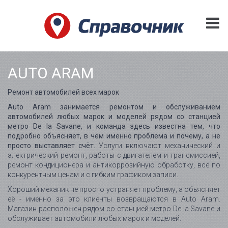
AUTO ARAM
Ремонт автомобилей всех марок
Auto Aram занимается ремонтом и обслуживанием
автомобилей любых марок и моделей рядом со станцией
метро De la Savane, и команда здесь известна тем, что
подробно объясняет, в чём именно проблема и почему, а не
просто выставляет счёт.
Услуги включают механический и
электрический ремонт, работы с двигателем и трансмиссией,
ремонт кондиционера и антикоррозийную обработку, всё по
конкурентным ценам и с гибким графиком записи.
Хороший механик не просто устраняет проблему, а объясняет
её - именно за это клиенты возвращаются в Auto Aram.
Магазин расположен рядом со станцией метро De la Savane и
обслуживает автомобили любых марок и моделей.