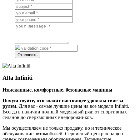
имя
Тема
*
*
Ваш
Email
Ваш
*
телефон
Сообщение
*
Код
на
Отправить
картинке
*
Alta Infiniti
Изысканные, комфортные, безопасные машины
Почувствуйте, что значит настоящее удовольствие за
рулем.
Для вас - самые лучшие цены на все модели Infiniti.
Всегда в наличии полный модельный ряд: от спортивных
седанов до сверхмощных внедорожников.
Мы осуществляем не только продажу, но и техническое
обслуживание автомобилей. Сервисный центр оснащен
самым современным оборудованием. Технические