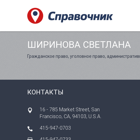
ШИРИНОВА СВЕТЛАНА
Гражданское право, уголовное право, административ
КОНТАКТЫ
16 - 785 Market Street, San
Francisco, CA, 94103, U.S.A.
415-947-0703
415-947-0733