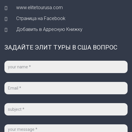
www.elitetourusa.com
Страница на Facebook
Добавить в Адресную Книжку
ЗАДАЙТЕ ЭЛИТ ТУРЫ В США ВОПРОС
Ваше
имя
*
Ваш
e-
mail
*
Тема
Сообщение