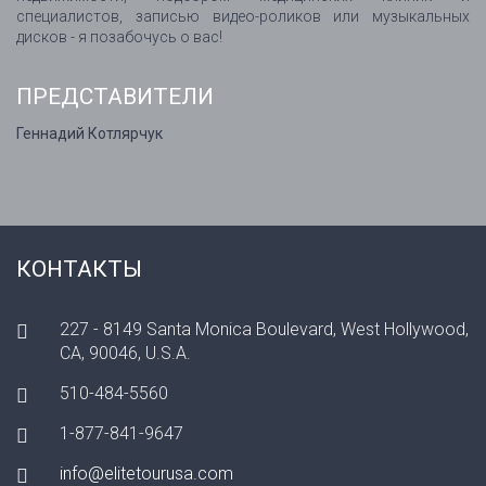
специалистов, записью видео-роликов или музыкальных
дисков - я позабочусь о вас!
ПРЕДСТАВИТЕЛИ
Геннадий Котлярчук
КОНТАКТЫ
227 - 8149 Santa Monica Boulevard, West Hollywood,
CA, 90046, U.S.A.
510-484-5560
1-877-841-9647
info@elitetourusa.com