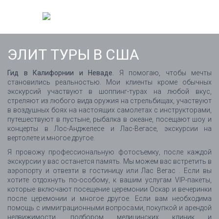
ЭЛИТ ТУРЫ В США
Гид в Калифорнии и Неваде.
Я помогаю, чтобы мечты
становились реальностью. Мои клиенты кроме обычных
экскурсий участвуют в шоппинг-турах на любой вкус,
стреляют из любого вида оружия на стрельбищах, участвуют
в воздушных боях на настоящих самолетах с инструкторами,
путешествуют в пустыне, рыбалка в океане, посещают шоу и
концерты в Лос-Анджелесе и Лас-Вегасе, экскурсии на
вертолете и многое другое.
Я провожу профессиональную фотосъемку, после каждой
экскурсии у вас останется память. Мы можем вас встретить в
аэропорту и отвезти в гостиницу или Лас Вегас . Если вы
хотите отдохнуть по-особому, к вашим услугам VIP-пакеты,
которые включают посещение церемонии Оскар и вечеринки
после церемонии и многое другое. Если вам необходима
помощь с иммиграционными вопросами, покупкой и арендой
недвижимости, подбором медицинских клиник и