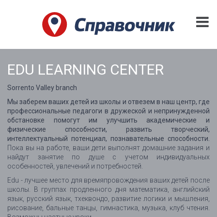
EDU LEARNING CENTER
Sorrento Valley branch
Мы заберем ваших детей из школы и отвезем в наш центр, где
профессиональные педагоги в дружеской и непринужденной
обстановке помогут им улучшить академические и
физические способности, развить творческий,
интеллектуальный потенциал, познавательные способности.
Пока вы на работе, ваши дети выполнят домашние задания и
найдут занятие по душе с учетом индивидуальных
особенностей, увлечений и потребностей.
Edu - лучшее место для времяпровождения ваших детей после
школы. В группах продленного дня математика, английский
язык, русский язык, тхеквондо, развитие логики и мышления,
рисование, бальные танцы, гимнастика, музыка, клуб чтения.