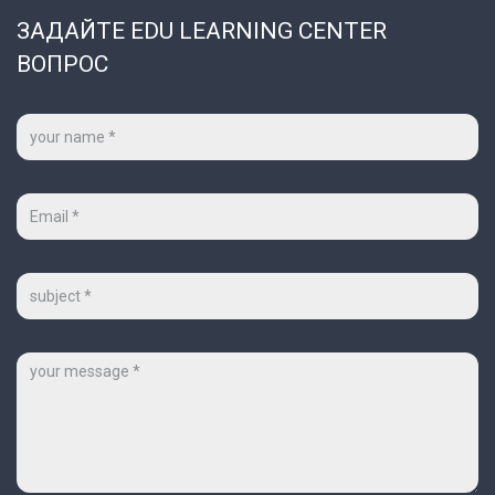
ЗАДАЙТЕ EDU LEARNING CENTER
ВОПРОС
Ваше
имя
*
Ваш
e-
mail
*
Тема
Сообщение