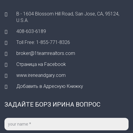
B - 1604 Blossom Hill Road, San Jose, CA, 95124,
U.S.A.
408-603-6189
Toll Free: 1-855-771-8326
broker@1teamrealtors.com
Страница на Facebook
www.ireneandgary.com
Добавить в Адресную Книжку
ЗАДАЙТЕ БОРЗ ИРИНА ВОПРОС
Ваше
имя
*