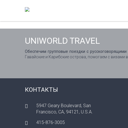
UNIWORLD TRAVEL
Обеспечим групповые поездки с русскоговорящими 
Гавайские и Карибские острова, помогаем с визами 
КОНТАКТЫ
5947 Geary Boulevard, San
Francisco, CA, 94121, U.S.A.
415-876-3005