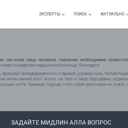
ЭКСПЕРТЫ
ПОИСК
АКТУАЛЬНО
яю тип кожи лица человека, назначаю необходимые косметол
оким стандартам медицинской помощи. Приходите!
ть признаки преждевременного старения, угревая сыпь, пигментаци
ом интенсивный рост волос на теле и лице; бородавки, родинк
росшие ногти, трещины подошв стоп; стрии (растяжки на коже); 
ЗАДАЙТЕ МИДЛИН АЛЛА ВОПРОС