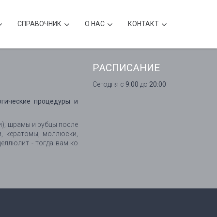
CПРАВОЧНИК
О НАС
КОНТАКТ
РАСПИСАНИЕ
Сегодня с
9:00
до
20:00
огические процедуры и
и); шрамы и рубцы после
и, кератомы, моллюски,
целлюлит - тогда вам ко