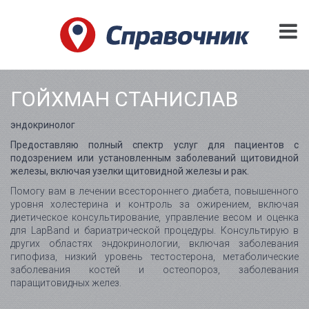
ГОЙХМАН СТАНИСЛАВ
эндокринолог
Предоставляю полный спектр услуг для пациентов с
подозрением или установленным заболеваний щитовидной
железы, включая узелки щитовидной железы и рак.
Помогу вам в лечении всестороннего диабета, повышенного
уровня холестерина и контроль за ожирением, включая
диетическое консультирование, управление весом и оценка
для LapBand и бариатрической процедуры. Консультирую в
других областях эндокринологии, включая заболевания
гипофиза, низкий уровень тестостерона, метаболические
заболевания костей и остеопороз, заболевания
паращитовидных желез.