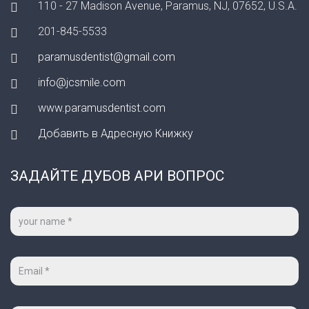
110 - 27 Madison Avenue, Paramus, NJ, 07652, U.S.A.
201-845-5533
paramusdentist@gmail.com
info@jcsmile.com
www.paramusdentist.com
Добавить в Адресную Книжку
ЗАДАЙТЕ ДУБОВ АРИ ВОПРОС
Ваше
имя
*
Ваш
e-
mail
*