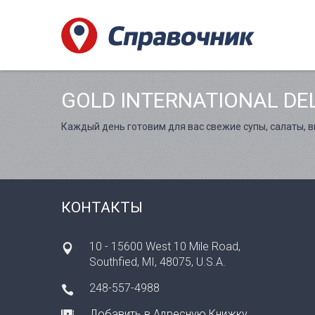
GOLD INTERNATIONAL DEL
Каждый день готовим для вас свежие супы, салаты, в
КОНТАКТЫ
10 - 15600 West 10 Mile Road,
Southfied, MI, 48075, U.S.A.
248-557-4988
Добавить в Адресную Книжку