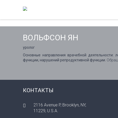
ВОЛЬФСОН ЯН
уролог
Основные направления врачебной деятельности: л
функции, нарушений репродуктивной функции.
Обращ
КОНТАКТЫ
2116 Avenue P, Brooklyn, NY,
11229, U.S.A.