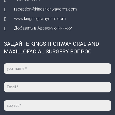
reception@kingshighwayoms.com
www.kingshighwayoms.com
Добавить в Адресную Книжку
ЗАДАЙТЕ KINGS HIGHWAY ORAL AND
MAXILLOFACIAL SURGERY ВОПРОС
Ваше
имя
*
Ваш
e-
mail
*
Тема