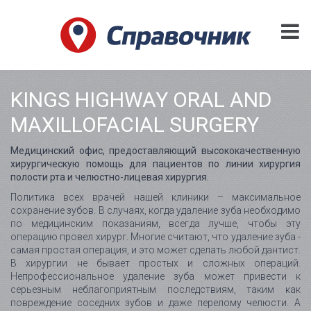
KINGS HIGHWAY ORAL AND
MAXILLOFACIAL SURGERY
Медицинский офис, предоставляющий высококачественную
хирургическую помощь для пациентов по линии хирургия
полости рта и челюстно-лицевая хирургия.
Политика всех врачей нашей клиники – максимальное
сохранение зубов. В случаях, когда удаление зуба необходимо
по медицинским показаниям, всегда лучше, чтобы эту
операцию провел хирург. Многие считают, что удаление зуба -
самая простая операция, и это может сделать любой дантист.
В хирургии не бывает простых и сложных операций.
Непрофессиональное удаление зуба может привести к
серьезным неблагоприятным последствиям, таким как
повреждение соседних зубов и даже перелому челюсти. А