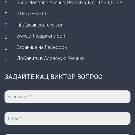
3632 Nostrand Avenue, Brooklyn, NY, 11229, U.S.A.
718-578-4311
info@spinecareny.com
www.orthospineny.com
Страница на Facebook
Добавить в Адресную Книжку
ЗАДАЙТЕ КАЦ ВИКТОР ВОПРОС
Ваше
имя
*
Ваш
e-
mail
*