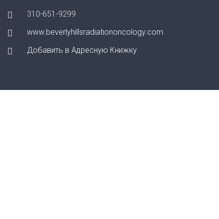
310-651-9299
www.beverlyhillsradiationoncology.com
Добавить в Адресную Книжку