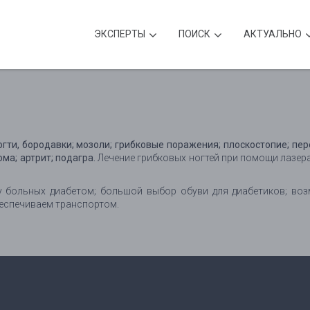
ЭКСПЕРТЫ
ПОИСК
АКТУАЛЬНО
ти, бородавки; мозоли; грибковые поражения; плоскостопие; пер
ма; артрит; подагра.
Лечение грибковых ногтей при помощи лазер
 у больных диабетом; большой выбор обуви для диабетиков; во
беспечиваем транспортом.