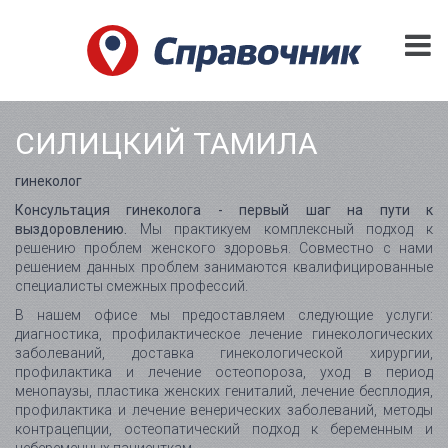
СИЛИЦКИЙ ТАМИЛА
гинеколог
Консультация гинеколога - первый шаг на пути к
выздоровлению.
Мы практикуем комплексный подход к
решению проблем женского здоровья. Совместно с нами
решением данных проблем занимаются квалифицированные
специалисты смежных профессий.
В нашем офисе мы предоставляем следующие услуги:
диагностика, профилактическое лечение гинекологических
заболеваний, доставка гинекологической хирургии,
профилактика и лечение остеопороза, уход в период
менопаузы, пластика женских гениталий, лечение бесплодия,
профилактика и лечение венерических заболеваний, методы
контрацепции, остеопатический подход к беременным и