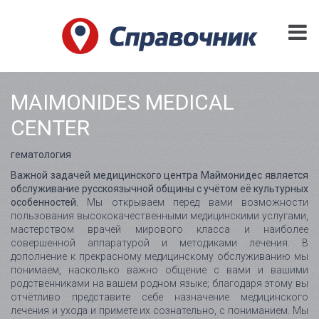
MAIMONIDES MEDICAL
CENTER
гематология
Важной задачей медицинского центра Маймонидес является
обслуживание русскоязычной общины с учётом её культурных
особенностей.
Мы открываем перед вами возможности
пользования высококачественными медицинскими услугами,
мастерством врачей мирового класса и наиболее
совершенной аппаратурой и методиками лечения. В
дополнение к прекрасному медицинскому обслуживанию мы
понимаем, насколько важно общение с вами и вашими
родственниками на вашем родном языке; благодаря этому вы
отчётливо представите себе назначение медицинского
лечения и ухода и примете их сознательно, с пониманием. Мы