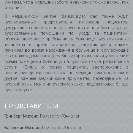
считаем, что в медицине забота и уважение так же важны, как
и знания.
В медицинском центре Маймонидес вас также ждут:
русскоязычные представители интересов пациентов,
дежурящие в приёмном покое круглосуточно и без выходных;
русскоязычные помощники по уходу за пациентами,
облегчающие ваше пребывание в больнице; русскоязычные
терапевты и врачи стационара, занимающиеся вашим
лечением во время нахождения в больнице и согласующие
его с вашим домашним (семейным) врачом; знаки, указатели и
схемы помещений больницы на русском языке; религиозные
услуги; «Билль о правах пациента», распоряжение о
назначении доверенного лица по медицинским вопросам и
другие важные медицинские документы, переведенные на
русский язык; меню на русском языке, предлагающее блюда
русской кухни.
ПРЕДСТАВИТЕЛИ
Гринберг Михаил
, Гематолог/Онколог
Башевкин Михаил
, Гематолог/Онколог