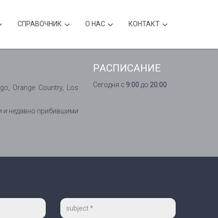
CПРАВОЧНИК
О НАС
КОНТАКТ
РАСПИСАНИЕ
Сегодня с
9:00
до
20:00
o, Orange Country, Los
и и недавно прибившими
Тема